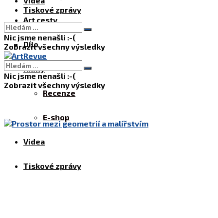
Videa
Tiskové zprávy
Art cesty
Nic jsme nenašli :-(
Dílo
Zobrazit všechny výsledky
Knihy
Nic jsme nenašli :-(
Zobrazit všechny výsledky
Recenze
E-shop
Videa
Tiskové zprávy