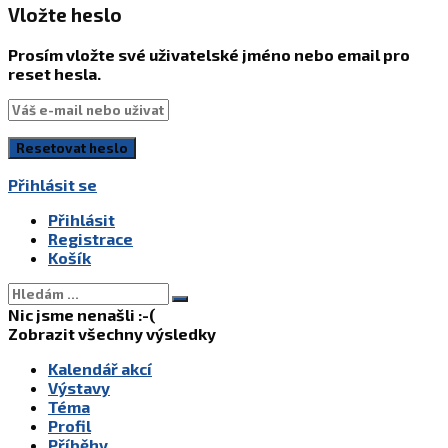
Vložte heslo
Prosím vložte své uživatelské jméno nebo email pro
reset hesla.
Přihlásit se
Přihlásit
Registrace
Košík
Nic jsme nenašli :-(
Zobrazit všechny výsledky
Kalendář akcí
Výstavy
Téma
Profil
Příběhy