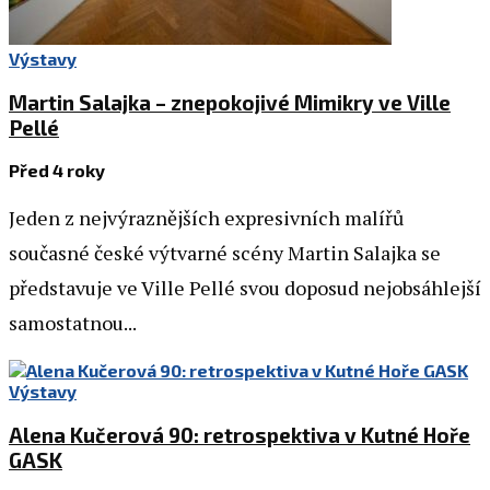
Výstavy
Martin Salajka – znepokojivé Mimikry ve Ville
Pellé
Před 4 roky
Jeden z nejvýraznějších expresivních malířů
současné české výtvarné scény Martin Salajka se
představuje ve Ville Pellé svou doposud nejobsáhlejší
samostatnou...
Výstavy
Alena Kučerová 90: retrospektiva v Kutné Hoře
GASK