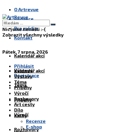
O Artrevue
Redakce
Pro média
Nic jsme nenašli :-(
Zobrazit všechny výsledky
Kontakt
Pátek, 7 srpna, 2026
Kalendář akcí
Přihlásit
Výstavy
Kalendář akcí
Registrace
Výstavy
Téma
Téma
Příběhy
Výročí
Rozhovory
Příběhy
Art cesty
Dílo
Výročí
Knihy
Recenze
E-shop
Rozhovory