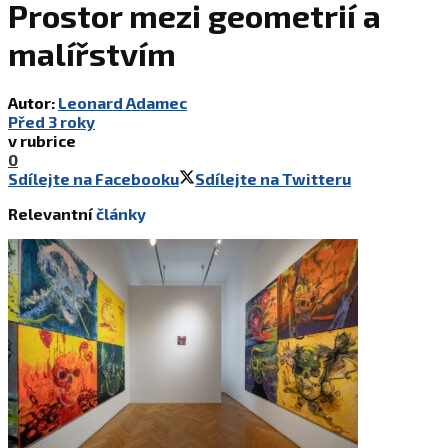
Prostor mezi geometrií a
malířstvím
Autor:
Leonard Adamec
Před 3 roky
v rubrice
0
Sdílejte na Facebooku
Sdílejte na Twitteru
Relevantní
články