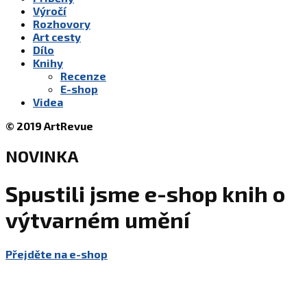
Výročí
Rozhovory
Art cesty
Dílo
Knihy
Recenze
E-shop
Videa
© 2019 ArtRevue
NOVINKA
Spustili jsme e-shop knih o
výtvarném umění
Přejděte na e-shop