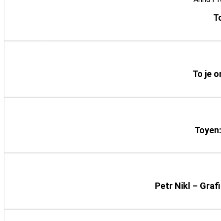
T
Detail knihy
To je o
Detail knihy
Toyen:
Detail knihy
Petr Nikl – Gra
Detail knihy