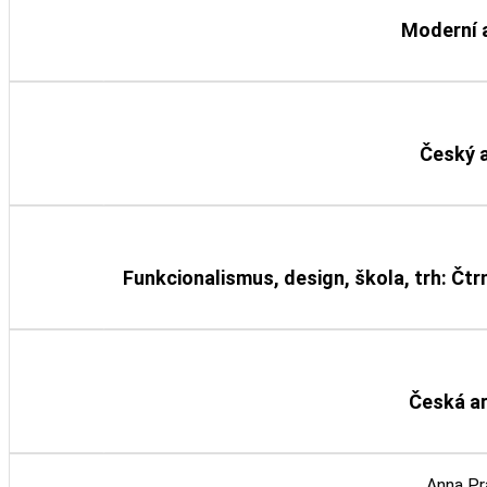
Moderní a
Detail knihy
Český 
Detail knihy
Funkcionalismus, design, škola, trh: Čt
Detail knihy
Česká a
Detail knihy
Anna Pr