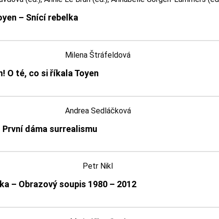
oyen – Snící rebelka
Milena Štráfeldová
n! O té, co si říkala Toyen
Andrea Sedláčková
 První dáma surrealismu
Petr Nikl
fika – Obrazový soupis 1980 – 2012