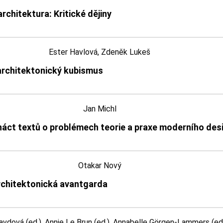
rchitektura: Kritické dějiny
Ester Havlová, Zdeněk Lukeš
architektonický kubismus
Jan Michl
rnáct textů o problémech teorie a praxe moderního des
Otakar Nový
rchitektonická avantgarda
avdová (ed.), Annie Le Brun (ed.), Annabelle Görgen-Lammers (ed