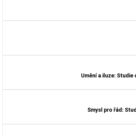
Detail knihy
Detail knihy
Umění a iluze: Studie
Detail knihy
Smysl pro řád: Stu
Detail knihy