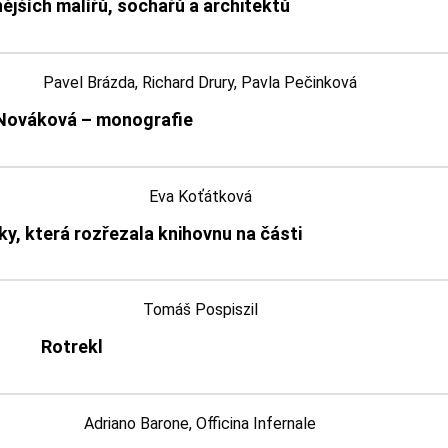
ějších malířů, sochařů a architektů
Pavel Brázda, Richard Drury, Pavla Pečinková
Nováková – monografie
Eva Koťátková
ky, která rozřezala knihovnu na části
Tomáš Pospiszil
Rotrekl
Adriano Barone, Officina Infernale