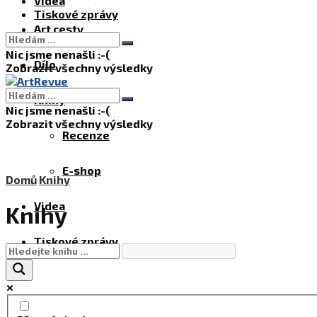
Videa
Tiskové zprávy
Art cesty
Nic jsme nenašli :-(
Dílo
Zobrazit všechny výsledky
Knihy
Nic jsme nenašli :-(
Zobrazit všechny výsledky
Recenze
E-shop
Domů
Knihy
Videa
Knihy
Tiskové zprávy