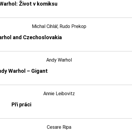
Warhol: Život v komiksu
Michal Cihlář, Rudo Prekop
rhol and Czechoslovakia
Andy Warhol
ndy Warhol – Gigant
Annie Leibovitz
Při práci
Cesare Ripa