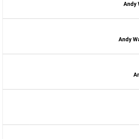
Andy 
Detail knihy
Andy Wa
Detail knihy
A
Detail knihy
Detail knihy