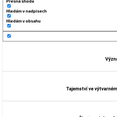
Přesná shoda
Hledám v nadpisech
Hledám v obsahu
Význ
Detail knihy
Tajemství ve výtvarném
Detail knihy