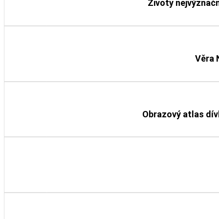
Životy nejvýznačn
Detail knihy
Věra 
Detail knihy
Obrazový atlas dív
Detail knihy
Detail knihy