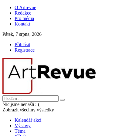
O Artrevue
Redakce
Pro média
Kontakt
Pátek, 7 srpna, 2026
Přihlásit
Registrace
Nic jsme nenašli :-(
Zobrazit všechny výsledky
Kalendář akcí
Výstavy
Téma