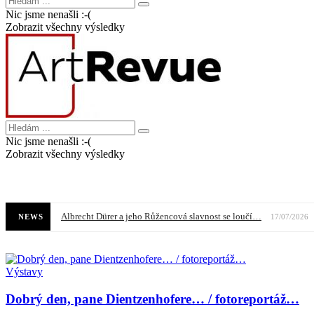
Nic jsme nenašli :-(
Zobrazit všechny výsledky
Nic jsme nenašli :-(
Zobrazit všechny výsledky
Albrecht Dürer a jeho Růžencová slavnost se loučí…
NEWS
17/07/2026
Výstavy
Dobrý den, pane Dientzenhofere… / fotoreportáž…