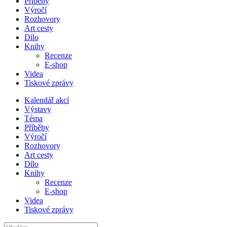
Příběhy
Výročí
Rozhovory
Art cesty
Dílo
Knihy
Recenze
E-shop
Videa
Tiskové zprávy
Kalendář akcí
Výstavy
Téma
Příběhy
Výročí
Rozhovory
Art cesty
Dílo
Knihy
Recenze
E-shop
Videa
Tiskové zprávy