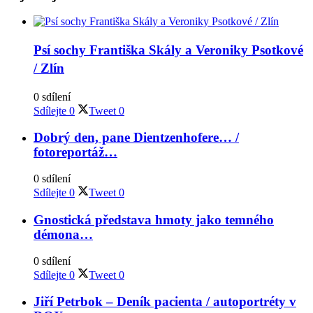
Psí sochy Františka Skály a Veroniky Psotkové
/ Zlín
0 sdílení
Sdílejte
0
Tweet
0
Dobrý den, pane Dientzenhofere… /
fotoreportáž…
0 sdílení
Sdílejte
0
Tweet
0
Gnostická představa hmoty jako temného
démona…
0 sdílení
Sdílejte
0
Tweet
0
Jiří Petrbok – Deník pacienta / autoportréty v