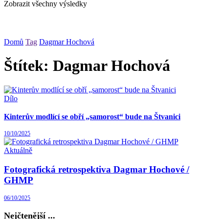
Zobrazit všechny výsledky
Domů
Tag
Dagmar Hochová
Štítek:
Dagmar Hochová
Dílo
Kinterův modlící se obří „samorost“ bude na Štvanici
10/10/2025
Aktuálně
Fotografická retrospektiva Dagmar Hochové /
GHMP
06/10/2025
Nejčtenější ...