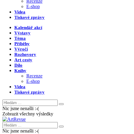
Recenze
E-shop
Videa
Tiskové zprávy
Kalendář akcí
Výstavy
Téma
Příběhy
Výročí
Rozhovory
Art cesty
Dílo
Knihy
Recenze
E-shop
Videa
Tiskové zprávy
Nic jsme nenašli :-(
Zobrazit všechny výsledky
Nic jsme nenašli :-(