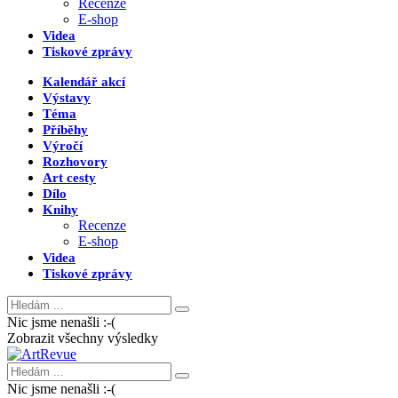
Recenze
E-shop
Videa
Tiskové zprávy
Kalendář akcí
Výstavy
Téma
Příběhy
Výročí
Rozhovory
Art cesty
Dílo
Knihy
Recenze
E-shop
Videa
Tiskové zprávy
Nic jsme nenašli :-(
Zobrazit všechny výsledky
Nic jsme nenašli :-(