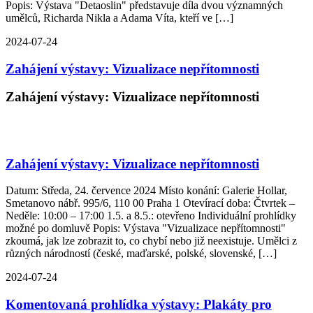
Popis: Výstava "Detaoslin" představuje díla dvou významných
umělců, Richarda Nikla a Adama Víta, kteří ve […]
2024-07-24
Zahájení výstavy: Vizualizace nepřítomnosti
Zahájení výstavy: Vizualizace nepřítomnosti
Zahájení výstavy: Vizualizace nepřítomnosti
Datum: Středa, 24. července 2024 Místo konání: Galerie Hollar,
Smetanovo nábř. 995/6, 110 00 Praha 1 Otevírací doba: Čtvrtek –
Neděle: 10:00 – 17:00 1.5. a 8.5.: otevřeno Individuální prohlídky
možné po domluvě Popis: Výstava "Vizualizace nepřítomnosti"
zkoumá, jak lze zobrazit to, co chybí nebo již neexistuje. Umělci z
různých národností (české, maďarské, polské, slovenské, […]
2024-07-24
Komentovaná prohlídka výstavy: Plakáty pro