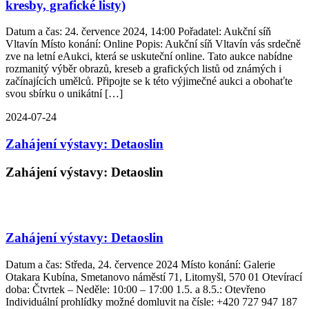
kresby, grafické listy)
Datum a čas: 24. července 2024, 14:00 Pořadatel: Aukční síň
Vltavín Místo konání: Online Popis: Aukční síň Vltavín vás srdečně
zve na letní eAukci, která se uskuteční online. Tato aukce nabídne
rozmanitý výběr obrazů, kreseb a grafických listů od známých i
začínajících umělců. Připojte se k této výjimečné aukci a obohaťte
svou sbírku o unikátní […]
2024-07-24
Zahájení výstavy: Detaoslin
Zahájení výstavy: Detaoslin
Zahájení výstavy: Detaoslin
Datum a čas: Středa, 24. července 2024 Místo konání: Galerie
Otakara Kubína, Smetanovo náměstí 71, Litomyšl, 570 01 Otevírací
doba: Čtvrtek – Neděle: 10:00 – 17:00 1.5. a 8.5.: Otevřeno
Individuální prohlídky možné domluvit na čísle: +420 727 947 187