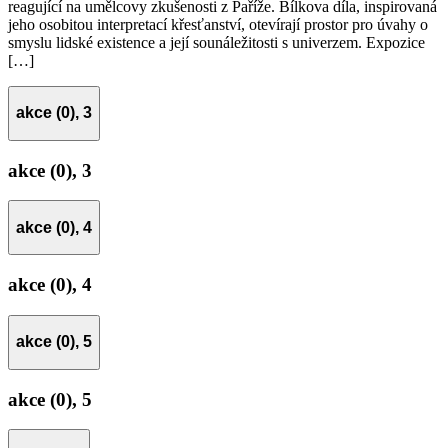
reagující na umělcovy zkušenosti z Paříže. Bílkova díla, inspirovaná
jeho osobitou interpretací křesťanství, otevírají prostor pro úvahy o
smyslu lidské existence a její sounáležitosti s univerzem. Expozice
[…]
akce (0),
3
akce (0),
3
akce (0),
4
akce (0),
4
akce (0),
5
akce (0),
5