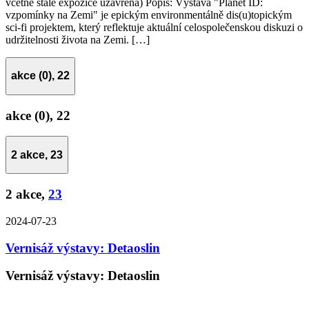
včetně stálé expozice uzavřena) Popis: Výstava "Planet ID:
vzpomínky na Zemi" je epickým environmentálně dis(u)topickým
sci-fi projektem, který reflektuje aktuální celospolečenskou diskuzi o
udržitelnosti života na Zemi. […]
akce (0),
22
akce (0),
22
2 akce,
23
2 akce,
23
2024-07-23
Vernisáž výstavy: Detaoslin
Vernisáž výstavy: Detaoslin