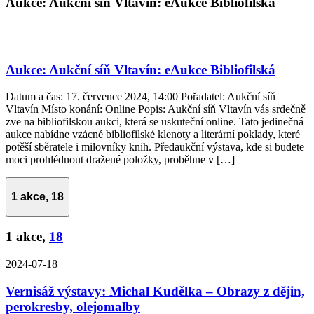
Aukce: Aukční síň Vltavín: eAukce Bibliofilská
Aukce: Aukční síň Vltavín: eAukce Bibliofilská
Datum a čas: 17. července 2024, 14:00 Pořadatel: Aukční síň
Vltavín Místo konání: Online Popis: Aukční síň Vltavín vás srdečně
zve na bibliofilskou aukci, která se uskuteční online. Tato jedinečná
aukce nabídne vzácné bibliofilské klenoty a literární poklady, které
potěší sběratele i milovníky knih. Předaukční výstava, kde si budete
moci prohlédnout dražené položky, proběhne v […]
1 akce,
18
1 akce,
18
2024-07-18
Vernisáž výstavy: Michal Kudělka – Obrazy z dějin,
perokresby, olejomalby