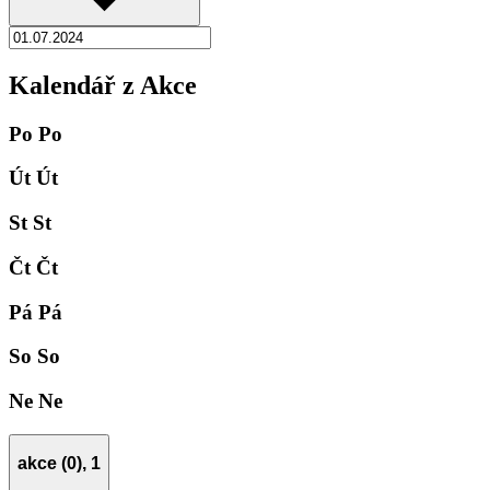
Kalendář z Akce
Po
Po
Út
Út
St
St
Čt
Čt
Pá
Pá
So
So
Ne
Ne
akce (0),
1