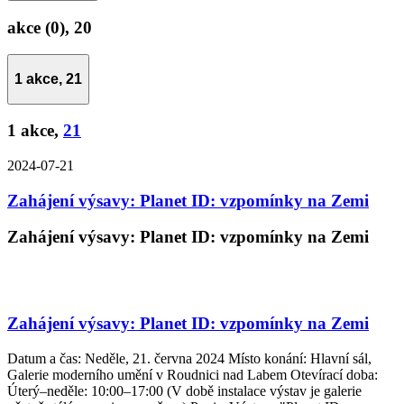
akce (0),
20
1 akce,
21
1 akce,
21
2024-07-21
Zahájení výsavy: Planet ID: vzpomínky na Zemi
Zahájení výsavy: Planet ID: vzpomínky na Zemi
Zahájení výsavy: Planet ID: vzpomínky na Zemi
Datum a čas: Neděle, 21. června 2024 Místo konání: Hlavní sál,
Galerie moderního umění v Roudnici nad Labem Otevírací doba:
Úterý–neděle: 10:00–17:00 (V době instalace výstav je galerie