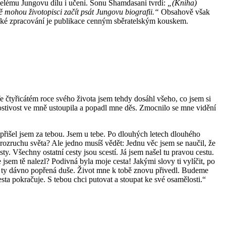
celému Jungovu dílu i učení. Sonu Shamdasani tvrdí:
„(Kniha)
 mohou životopisci začít psát Jungovu biografii.“
Obsahově však
fické zpracování je publikace cenným sběratelským kouskem.
 čtyřicátém roce svého života jsem tehdy dosáhl všeho, co jsem si
dostivost ve mně ustoupila a popadl mne děs. Zmocnilo se mne vidění
 přišel jsem za tebou. Jsem u tebe. Po dlouhých letech dlouhého
 rozruchu světa? Ale jedno musíš vědět: Jednu věc jsem se naučil, že
ty. Všechny ostatní cesty jsou scestí. Já jsem našel tu pravou cestu.
jsem tě nalezl? Podivná byla moje cesta! Jakými slovy ti vylíčit, po
t, ty dávno popřená duše. Život mne k tobě znovu přivedl. Budeme
sta pokračuje. S tebou chci putovat a stoupat ke své osamělosti.“