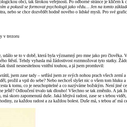
gickou obcí, tak širokou veřejností. Po odborné stránce je klíčem k 
ním a pokusil se formovat psychologii jako vědu… Jen na tomto základě
nitra, nebo se chce dozvědět hodně nového o lidské mysli. Pro své gra
y v trezoru
, událo se to v době, která byla významný pro mne jako pro člověka. Ve
ského štěstí. Tehdy vyhasla má žádostivost rozmnožovat tyto statky. Žá
k tísnil nesnesitelnou vnitřní touhou, a já jsem promluvil:
vrátil, jsem zase tady – setřásl jsem ze svých nohou prach všech zemí a
děl, prožil a vpil do sebe? Nebo nechceš slyšet nic o všem tom hluku a
á cesta k tomu, co je neuchopitelné a co nazýváme božským. Není jiné ces
 ještě? Odloučení trvalo tak dlouho! Všechno se tak změnilo. A jak že 
u, má skoro zapomenutá duše. Jaká hřejivá radost, zase se s tebou vidě
 hodiny, za každou radost a za každou bolest. Duše má, s tebou ať má ce