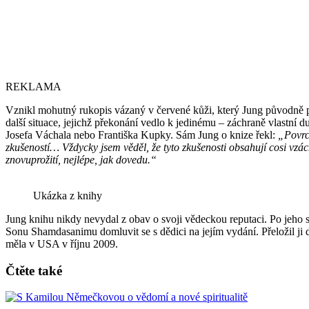
REKLAMA
Vznikl mohutný rukopis vázaný v červené kůži, který Jung původně p
další situace, jejichž překonání vedlo k jedinému – záchraně vlastní
Josefa Váchala nebo Františka Kupky. Sám Jung o knize řekl:
„Povrch
zkušeností… Vždycky jsem věděl, že tyto zkušenosti obsahují cosi vzác
znovuprožití, nejlépe, jak dovedu.“
Ukázka z knihy
Jung knihu nikdy nevydal z obav o svoji vědeckou reputaci. Po jeho s
Sonu Shamdasanimu domluvit se s dědici na jejím vydání. Přeložil ji 
měla v USA v říjnu 2009.
Čtěte také