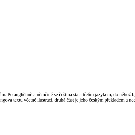
m. Po angličtině a němčině se čeština stala třetím jazykem, do něhož by
Jungova textu včetně ilustrací, druhá část je jeho českým překladem a 