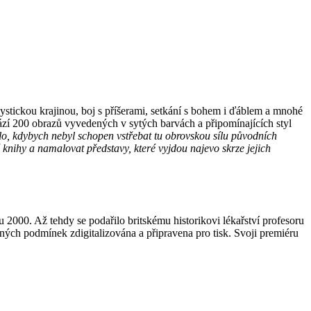
tickou krajinou, boj s příšerami, setkání s bohem i ďáblem a mnohé
vází 200 obrazů vyvedených v sytých barvách a připomínajících styl
alo, kdybych nebyl schopen vstřebat tu obrovskou sílu původních
 knihy a namalovat představy, které vyjdou najevo skrze jejich
 2000. Až tehdy se podařilo britskému historikovi lékařství profesoru
ných podmínek zdigitalizována a připravena pro tisk. Svoji premiéru