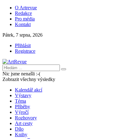
O Artrevue
Redakce
Pro média
Kontakt
Pátek, 7 srpna, 2026
Přihlásit
Registrace
Nic jsme nenašli :-(
Zobrazit všechny výsledky
Kalendář akcí
Výstavy
Téma
Příběhy
Výročí
Rozhovory
Art cesty
Dílo
Knihy