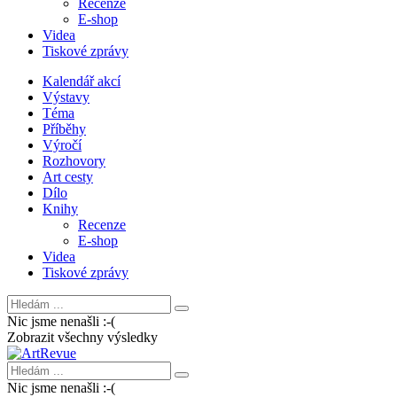
Recenze
E-shop
Videa
Tiskové zprávy
Kalendář akcí
Výstavy
Téma
Příběhy
Výročí
Rozhovory
Art cesty
Dílo
Knihy
Recenze
E-shop
Videa
Tiskové zprávy
Nic jsme nenašli :-(
Zobrazit všechny výsledky
Nic jsme nenašli :-(