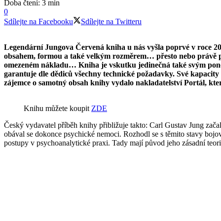
Doba čtení: 3 min
0
Sdílejte na Facebooku
Sdílejte na Twitteru
Legendární Jungova Červená kniha u nás vyšla poprvé v roce 2010
obsahem, formou a také velkým rozměrem… přesto nebo právě proto
omezeném nákladu… Kniha je vskutku jedinečná také svým ponorem
garantuje dle dědiců všechny technické požadavky. Své kapacity m
zájemce o samotný obsah knihy vydalo nakladatelství Portál, kte
Knihu můžete koupit
ZDE
Český vydavatel příběh knihy přibližuje takto: Carl Gustav Jung začal 
obával se dokonce psychické nemoci. Rozhodl se s těmito stavy bojova
postupy v psychoanalytické praxi. Tady mají původ jeho zásadní teor