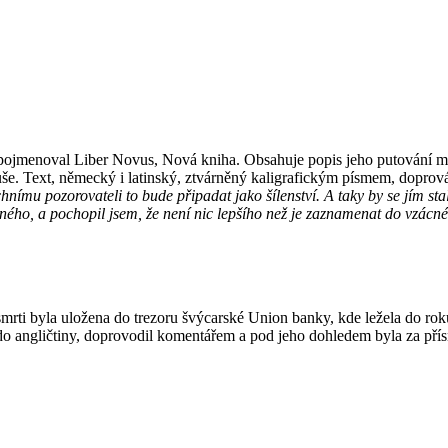
ojmenoval Liber Novus, Nová kniha. Obsahuje popis jeho putování mys
 duše. Text, německý i latinský, ztvárněný kaligrafickým písmem, dopro
nímu pozorovateli to bude připadat jako šílenství. A taky by se jím st
ného, a pochopil jsem, že není nic lepšího než je zaznamenat do vzácné
mrti byla uložena do trezoru švýcarské Union banky, kde ležela do roku
do angličtiny, doprovodil komentářem a pod jeho dohledem byla za přís