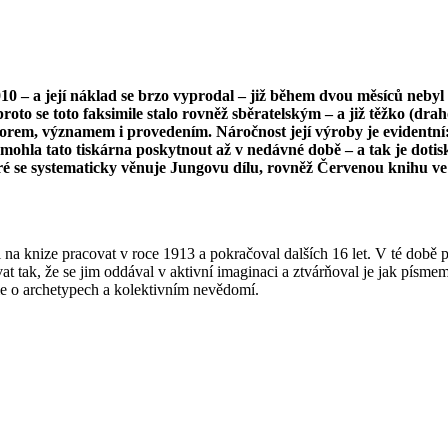
 – a její náklad se brzo vyprodal – již během dvou měsíců nebyl 
 se toto faksimile stalo rovněž sběratelským – a již těžko (drah
, významem i provedením. Náročnost její výroby je evidentní: pu
ohla tato tiskárna poskytnout až v nedávné době – a tak je dotisk
ré se systematicky věnuje Jungovu dílu, rovněž Červenou knihu ve 
na knize pracovat v roce 1913 a pokračoval dalších 16 let. V té době pr
t tak, že se jim oddával v aktivní imaginaci a ztvárňoval je jak písme
ie o archetypech a kolektivním nevědomí.