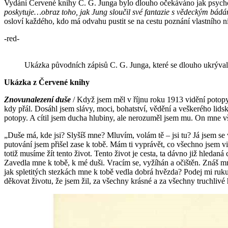
Vydání Červené knihy C. G. Junga bylo dlouho očekáváno jak psycholo
poskytuje…obraz toho, jak Jung sloučil své fantazie s vědeckým bádá
osloví každého, kdo má odvahu pustit se na cestu poznání vlastního 
-red-
Ukázka původních zápisů C. G. Junga, které se dlouho ukrýval
Ukázka z Červené knihy
Znovunalezení duše
/ Když jsem měl v říjnu roku 1913 vidění potopy
kdy přál. Dosáhl jsem slávy, moci, bohatství, vědění a veškerého lid
potopy. A cítil jsem ducha hlubiny, ale nerozuměl jsem mu. On mne vša
„Duše má, kde jsi? Slyšíš mne? Mluvím, volám tě – jsi tu? Já jsem se 
putování jsem přišel zase k tobě. Mám ti vyprávět, co všechno jsem vi
totiž musíme žít tento život. Tento život je cesta, ta dávno již hledan
Zavedla mne k tobě, k mé duši. Vracím se, vyžíhán a očištěn. Znáš mne
jak spletitých stezkách mne k tobě vedla dobrá hvězda? Podej mi ruk
děkovat životu, že jsem žil, za všechny krásné a za všechny truchlivé