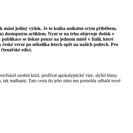
k mání jediný výtisk. Je to kniha unikátní svým příběhem,
o) dostupným artiklem. Nyní se na trhu objevuje dotisk v
blikace se tiskne pouze na jednom místě v Itálii, které
 české verze po několika letech opět na našich pultech. Pro
čtenářské edici.
ocházel osobní krizí, prožíval apokalyptické vize, slyšel hlasy,
m, tak malbami. Tato cesta do jeho nitra mu pomohla odhalit nové