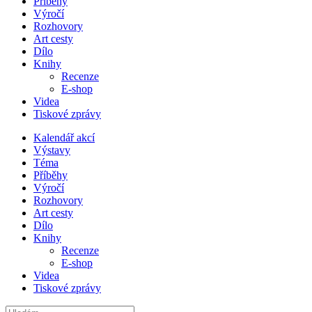
Příběhy
Výročí
Rozhovory
Art cesty
Dílo
Knihy
Recenze
E-shop
Videa
Tiskové zprávy
Kalendář akcí
Výstavy
Téma
Příběhy
Výročí
Rozhovory
Art cesty
Dílo
Knihy
Recenze
E-shop
Videa
Tiskové zprávy