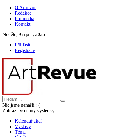
O Artrevue
Redakce
Pro média
Kontakt
Neděle, 9 srpna, 2026
Přihlásit
Registrace
Nic jsme nenašli :-(
Zobrazit všechny výsledky
Kalendář akcí
Výstavy
Téma