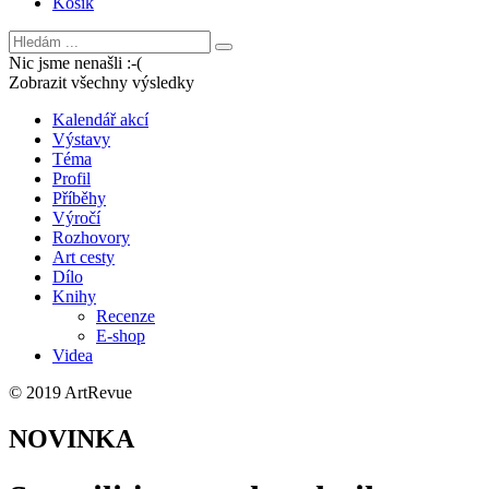
Košík
Nic jsme nenašli :-(
Zobrazit všechny výsledky
Kalendář akcí
Výstavy
Téma
Profil
Příběhy
Výročí
Rozhovory
Art cesty
Dílo
Knihy
Recenze
E-shop
Videa
© 2019 ArtRevue
NOVINKA