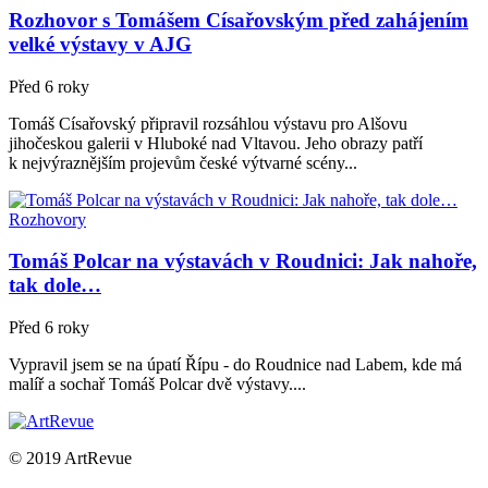
Rozhovor s Tomášem Císařovským před zahájením
velké výstavy v AJG
Před 6 roky
Tomáš Císařovský připravil rozsáhlou výstavu pro Alšovu
jihočeskou galerii v Hluboké nad Vltavou. Jeho obrazy patří
k nejvýraznějším projevům české výtvarné scény...
Rozhovory
Tomáš Polcar na výstavách v Roudnici: Jak nahoře,
tak dole…
Před 6 roky
Vypravil jsem se na úpatí Řípu - do Roudnice nad Labem, kde má
malíř a sochař Tomáš Polcar dvě výstavy....
© 2019 ArtRevue