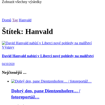
Zobrazit všechny výsledky
Domů
Tag
Hanvald
Štítek:
Hanvald
Výstavy
David Hanvald nabízí v Liberci nové pohledy na malířství
04/10/2020
Nejčtenější ...
Dobrý den, pane Dientzenhofere… /
fotoreportáž…