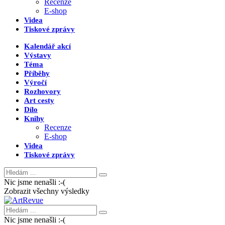
Recenze
E-shop
Videa
Tiskové zprávy
Kalendář akcí
Výstavy
Téma
Příběhy
Výročí
Rozhovory
Art cesty
Dílo
Knihy
Recenze
E-shop
Videa
Tiskové zprávy
Nic jsme nenašli :-(
Zobrazit všechny výsledky
Nic jsme nenašli :-(