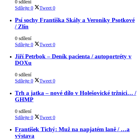
0 sdílení
Sdílejte
0
Tweet
0
Psí sochy Františka Skály a Veroniky Psotkové
/ Zlín
0 sdílení
Sdílejte
0
Tweet
0
Jiří Petrbok – Deník pacienta / autoportréty v
DOXu
0 sdílení
Sdílejte
0
Tweet
0
Trh a jatka – nové dílo v Holešovické tržnici… /
GHMP
0 sdílení
Sdílejte
0
Tweet
0
František Tichý: Muž na napjatém laně / …a
výstava