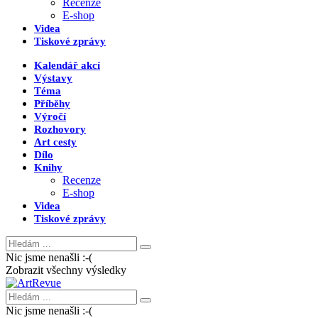
Recenze
E-shop
Videa
Tiskové zprávy
Kalendář akcí
Výstavy
Téma
Příběhy
Výročí
Rozhovory
Art cesty
Dílo
Knihy
Recenze
E-shop
Videa
Tiskové zprávy
Nic jsme nenašli :-(
Zobrazit všechny výsledky
Nic jsme nenašli :-(