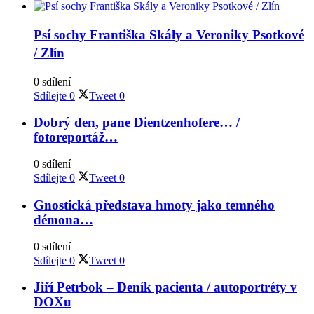
Psí sochy Františka Skály a Veroniky Psotkové
/ Zlín
0 sdílení
Sdílejte
0
Tweet
0
Dobrý den, pane Dientzenhofere… /
fotoreportáž…
0 sdílení
Sdílejte
0
Tweet
0
Gnostická představa hmoty jako temného
démona…
0 sdílení
Sdílejte
0
Tweet
0
Jiří Petrbok – Deník pacienta / autoportréty v
DOXu