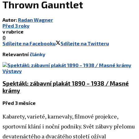
Thrown Gauntlet
Autor:
Radan Wagner
Před 3 roky
v rubrice
0
Sdílejte na Facebooku
Sdílejte na Twitteru
Relevantní
články
Výstavy
Spektákl: zábavní plakát 1890 – 1938 / Masné
krámy
Před 3 měsíce
Kabarety, varieté, karnevaly, filmové projekce,
sportovní klání i noční podniky. Svět zábavy přelomu
devatenáctého a dvacátého století ožíval