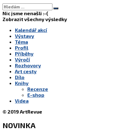
Nic jsme nenašli :-(
Zobrazit všechny výsledky
Kalendář akcí
Výstavy
Téma
Profil
Příběhy
Výročí
Rozhovory
Art cesty
Dílo
Knihy
Recenze
E-shop
Videa
© 2019 ArtRevue
NOVINKA