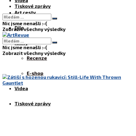
Videa
Tiskové zprávy
Art cesty
Nic jsme nenašli :-(
Dílo
Zobrazit všechny výsledky
Knihy
Nic jsme nenašli :-(
Zobrazit všechny výsledky
Recenze
E-shop
Videa
Tiskové zprávy