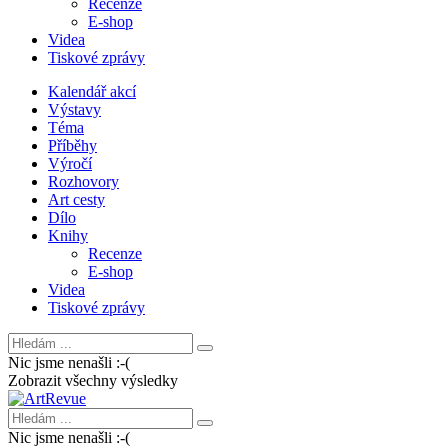
Recenze
E-shop
Videa
Tiskové zprávy
Kalendář akcí
Výstavy
Téma
Příběhy
Výročí
Rozhovory
Art cesty
Dílo
Knihy
Recenze
E-shop
Videa
Tiskové zprávy
Nic jsme nenašli :-(
Zobrazit všechny výsledky
Nic jsme nenašli :-(