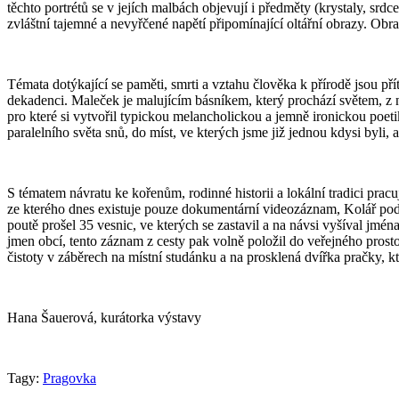
těchto portrétů se v jejích malbách objevují i předměty (krystaly, srdc
zvláštní tajemné a nevyřčené napětí připomínající oltářní obrazy. Obra
Témata dotýkající se paměti, smrti a vztahu člověka k přírodě jsou pří
dekadenci. Maleček je malujícím básníkem, který prochází světem, z něh
pro které si vytvořil typickou melancholickou a jemně ironickou poeti
paralelního světa snů, do míst, ve kterých jsme již jednou kdysi byli,
S tématem návratu ke kořenům, rodinné historii a lokální tradici pracu
ze kterého dnes existuje pouze dokumentární videozáznam, Kolář podn
poutě prošel 35 vesnic, ve kterých se zastavil a na návsi vyšíval jmé
jmen obcí, tento záznam z cesty pak volně položil do veřejného prost
čistoty v záběrech na místní studánku a na prosklená dvířka pračky, kt
Hana Šauerová, kurátorka výstavy
Tagy:
Pragovka