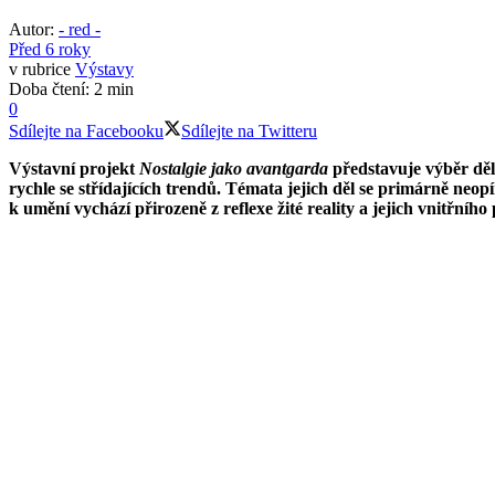
Autor:
- red -
Před 6 roky
v rubrice
Výstavy
Doba čtení: 2 min
0
Sdílejte na Facebooku
Sdílejte na Twitteru
Výstavní projekt
Nostalgie jako avantgarda
představuje výběr děl 
rychle se střídajících trendů. Témata jejich děl se primárně neopí
k umění vychází přirozeně z reflexe žité reality a jejich vnitřního