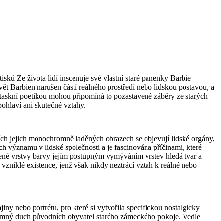
sků Ze života lidí inscenuje své vlastní staré panenky Barbie
ět Barbien narušen částí reálného prostředí nebo lidskou postavou, a
ntaskní poetikou mohou připomíná to pozastavené záběry ze starých
pohlaví ani skutečné vztahy.
ch jejich monochromně laděných obrazech se objevují lidské orgány,
ch významu v lidské společnosti a je fascinována příčinami, které
sené vrstvy barvy jejím postupným vymýváním vrstev hledá tvar a
vzniklé existence, jenž však nikdy neztrácí vztah k reálné nebo
iny nebo portrétu, pro které si vytvořila specifickou nostalgicky
přítomný duch původních obyvatel starého zámeckého pokoje. Vedle