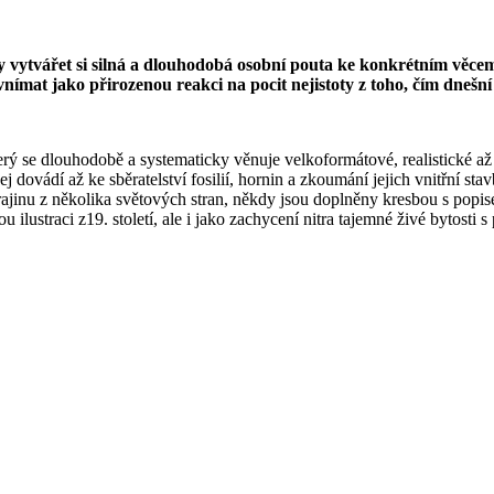
touhy vytvářet si silná a dlouhodobá osobní pouta ke konkrétním vě
 vnímat jako přirozenou reakci na pocit nejistoty z toho, čím dnešn
rý se dlouhodobě a systematicky věnuje velkoformátové, realistické až 
ej dovádí až ke sběratelství fosilií, hornin a zkoumání jejich vnitřní st
rajinu z několika světových stran, někdy jsou doplněny kresbou s popi
ilustraci z19. století, ale i jako zachycení nitra tajemné živé bytosti