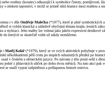
e) nebo rostliny (kosatec) odkazující k symbolice čistoty, pomíjivosti, l
zy s otiskem tajemství, v nichž se jemně stírá hranice mezi realitou a s
tomna i v díle
Ondřeje Malečka
(*1977), které je plné symbolických 
ož si vybírá klasická a zdánlivě obyčejná témata krajin, lesních zákoutí
ku a stylizaci. Jeho malby lze vnímat jako jakési expresivní deníkové z
 ale do kterých se skutečně vrátit už nikdy nemůžeme.
je i
Matěj Kolář
(*1979), který se ve svých aktivitách pohybuje v pros
ikl několikadenní pěší cestu po stopách odsunutých předků po hranici
na osad v českém a německém jazyce. Po návratu z této pouti sešil z dl
oru jedné z jihlavských uliček po dobu dvou měsíců. Na tuto akci pak 
erá se snaží vyprat zašpiněnou a pošlapanou historii ostrova.