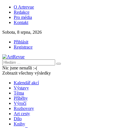
O Artrevue
Redakce
Pro média
Kontakt
Sobota, 8 srpna, 2026
Přihlásit
Registrace
Nic jsme nenašli :-(
Zobrazit všechny výsledky
Kalendář akcí
Výstavy
Téma
Příběhy
Výročí
Rozhovory
Art cesty
Dílo
Knihy