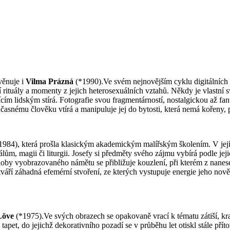
věnuje i
Vilma Prázná
(*1990).Ve svém nejnovějším cyklu digitálních ti
rituály a momenty z jejich heterosexuálních vztahů. Někdy je vlastní sv
m lidským stírá. Fotografie svou fragmentárností, nostalgickou až fa
oučasnému člověku vtírá a manipuluje jej do bytosti, která nemá kořeny, 
984), která prošla klasickým akademickým malířským školením. V její
ům, magii či liturgii. Josefy si předměty svého zájmu vybírá podle jeji
odoby vyobrazovaného námětu se přibližuje kouzlení, při kterém z nane
ří záhadná efemérní stvoření, ze kterých vystupuje energie jeho nově 
Löve
(*1975).Ve svých obrazech se opakovaně vrací k tématu zátiší, kraj
 tapet, do jejichž dekorativního pozadí se v průběhu let otiskl stále 