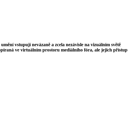
i umění vstupují nevázaně a zcela nezávisle na vizuálním světě
opíraná ve virtuálním prostoru mediálního fóra, ale jejich přístup