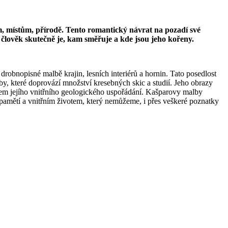
cem, místům, přírodě. Tento romantický návrat na pozadí své
í člověk skutečně je, kam směřuje a kde jsou jeho kořeny.
drobnopisné malbě krajin, lesních interiérů a hornin. Tato posedlost
avby, které doprovází množství kresebných skic a studií. Jeho obrazy
sem jejího vnitřního geologického uspořádání. Kašparovy malby
 s pamětí a vnitřním životem, který nemůžeme, i přes veškeré poznatky