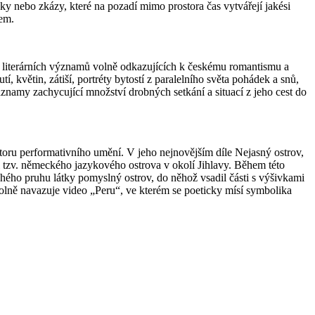
ásky nebo zkázy, které na pozadí mimo prostora čas vytvářejí jakési
nem.
a literárních významů volně odkazujících k českému romantismu a
, květin, zátiší, portréty bytostí z paralelního světa pohádek a snů,
áznamy zachycující množství drobných setkání a situací z jeho cest do
toru performativního umění. V jeho nejnovějším díle Nejasný ostrov,
 tzv. německého jazykového ostrova v okolí Jihlavy. Během této
ouhého pruhu látky pomyslný ostrov, do něhož vsadil části s výšivkami
volně navazuje video „Peru“, ve kterém se poeticky mísí symbolika