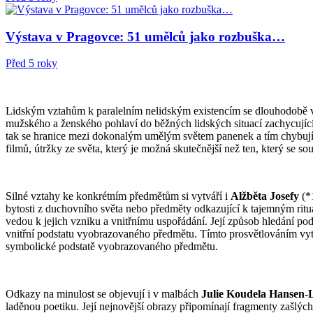
Výstava v Pragovce: 51 umělců jako rozbuška…
Před 5 roky
Lidským vztahům k paralelním nelidským existencím se dlouhodobě 
mužského a ženského pohlaví do běžných lidských situací zachycující 
tak se hranice mezi dokonalým umělým světem panenek a tím chybující
filmů, útržky ze světa, který je možná skutečnější než ten, který se s
Silné vztahy ke konkrétním předmětům si vytváří i
Alžběta Josefy
(*1
bytosti z duchovního světa nebo předměty odkazující k tajemným rituál
vedou k jejich vzniku a vnitřnímu uspořádání. Její způsob hledání p
vnitřní podstatu vyobrazovaného předmětu. Tímto prosvětlováním vytvá
symbolické podstatě vyobrazovaného předmětu.
Odkazy na minulost se objevují i v malbách
Julie Koudela Hansen-
laděnou poetiku. Její nejnovější obrazy připomínají fragmenty zašlých