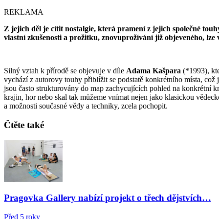
REKLAMA
Z jejich děl je cítit nostalgie, která pramení z jejich společné 
vlastní zkušenosti a prožitku, znovuprožívání již objeveného, lze
Silný vztah k přírodě se objevuje v díle
Adama Kašpara
(*1993), kte
vychází z autorovy touhy přiblížit se podstatě konkrétního místa, což j
jsou často strukturovány do map zachycujících pohled na konkrétní k
krajin, hor nebo skal tak můžeme vnímat nejen jako klasickou vědeckou 
a možnosti současné vědy a techniky, zcela pochopit.
Čtěte také
Pragovka Gallery nabízí projekt o třech dějstvích…
Před 5 roky