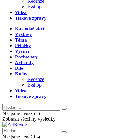
Recenze
E-shop
Videa
Tiskové zprávy
Kalendář akcí
Výstavy
Téma
Příběhy
Výročí
Rozhovory
Art cesty
Dílo
Knihy
Recenze
E-shop
Videa
Tiskové zprávy
Nic jsme nenašli :-(
Zobrazit všechny výsledky
Nic jsme nenašli :-(