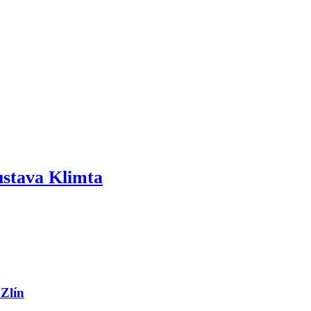
ustava Klimta
 Zlín