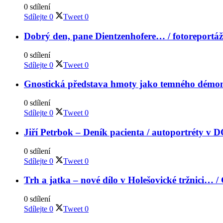
0 sdílení
Sdílejte
0
Tweet
0
Dobrý den, pane Dientzenhofere… / fotoreport
0 sdílení
Sdílejte
0
Tweet
0
Gnostická představa hmoty jako temného dém
0 sdílení
Sdílejte
0
Tweet
0
Jiří Petrbok – Deník pacienta / autoportréty v
0 sdílení
Sdílejte
0
Tweet
0
Trh a jatka – nové dílo v Holešovické tržnici…
0 sdílení
Sdílejte
0
Tweet
0