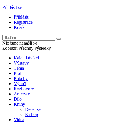
Přihlásit se
Přihlásit
Registrace
Košík
Nic jsme nenašli :-(
Zobrazit všechny výsledky
Kalendář akcí
Výstavy
Téma
Profil
Příběhy
Výročí
Rozhovory
Art cesty
Dílo
Knihy
Recenze
E-shop
Videa