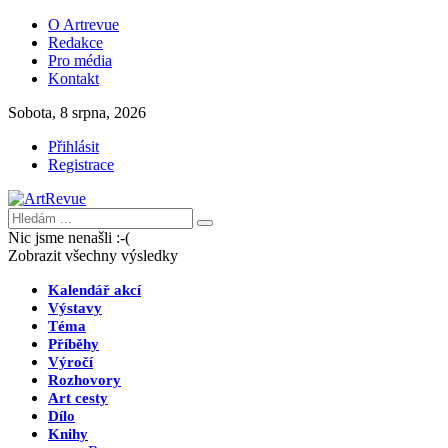
O Artrevue
Redakce
Pro média
Kontakt
Sobota, 8 srpna, 2026
Přihlásit
Registrace
Nic jsme nenašli :-(
Zobrazit všechny výsledky
Kalendář akcí
Výstavy
Téma
Příběhy
Výročí
Rozhovory
Art cesty
Dílo
Knihy