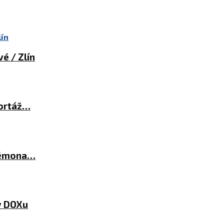
é / Zlín
portáž…
démona…
 v DOXu