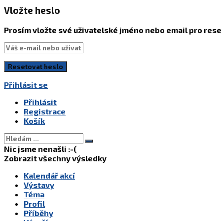
Vložte heslo
Prosím vložte své uživatelské jméno nebo email pro rese
Přihlásit se
Přihlásit
Registrace
Košík
Nic jsme nenašli :-(
Zobrazit všechny výsledky
Kalendář akcí
Výstavy
Téma
Profil
Příběhy