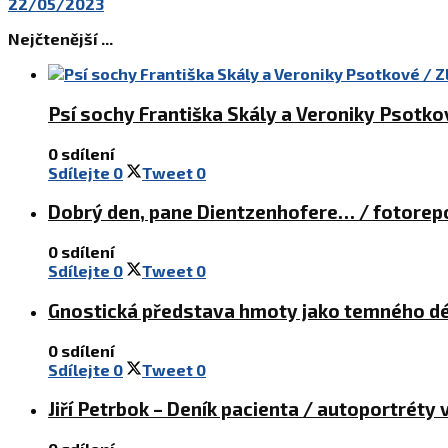
22/05/2023
Nejčtenější ...
Psí sochy Františka Skály a Veroniky Psotkov
0 sdílení
Sdílejte
0
Tweet
0
Dobrý den, pane Dientzenhofere… / fotore
0 sdílení
Sdílejte
0
Tweet
0
Gnostická představa hmoty jako temného 
0 sdílení
Sdílejte
0
Tweet
0
Jiří Petrbok – Deník pacienta / autoportréty