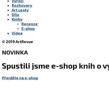
Výročí
Rozhovory
Art cesty
Dílo
Knihy
Recenze
E-shop
Videa
© 2019 ArtRevue
NOVINKA
Spustili jsme e-shop knih o
Přejděte na e-shop