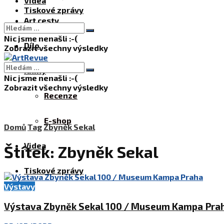
Videa
Tiskové zprávy
Art cesty
Nic jsme nenašli :-(
Dílo
Zobrazit všechny výsledky
Knihy
Nic jsme nenašli :-(
Zobrazit všechny výsledky
Recenze
E-shop
Domů
Tag
Zbyněk Sekal
Videa
Štítek:
Zbyněk Sekal
Tiskové zprávy
Výstavy
Výstava Zbyněk Sekal 100 / Museum Kampa Pra