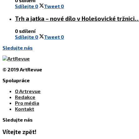
0 sdílení
Sdílejte
0
Tweet
0
Trh a jatka – nové dílo v Holešovické tržnic
0 sdílení
Sdílejte
0
Tweet
0
Sledujte nás
© 2019 ArtRevue
Spolupráce
O Artrevue
Redakce
Pro média
Kontakt
Sledujte nás
Vítejte zpět!