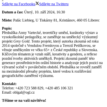
Sdílejte na Facebooku
Sdílejte na Twitteru
Datum a čas:
Úterý, 10. září 2024, 16:30
Místo:
Palác Liebieg, U Tiskárny 81, Kristiánov, 460 05 Liberec
Popis:
Přednáška Anny Vartecké, teoretičky umění, kurátorky výstav a
vysokoškolské pedagožky, se zaměřuje na umělecký výzkumný
projekt
Grey Gold
. Tento projekt, který autorka zkoumá od roku
2014 společně s Vendulou Fremlovou a Terezií Petiškovou, se
věnuje umělkyním ve věku 65+ z České republiky a Slovenska.
Klíčovým tématem je vztah stáří, kreativity a genderu, a reflexe
pozdní tvorby aktivních umělkyň. Projekt zkoumá paměť této
generace prostřednictvím orální historie a analyzuje jejich pozici na
výtvarné scéně v poválečném období. Přednáška se rovněž zaměří
na mezinárodní přesahy projektu, které vedou k rozšiřování
geografického zaměření výzkumu.
Kontakt:
Telefon: +420 723 588 829, +420 485 106 321
Email:
oblgal@ogl.cz
Těšíme se na vaši návštěvu!