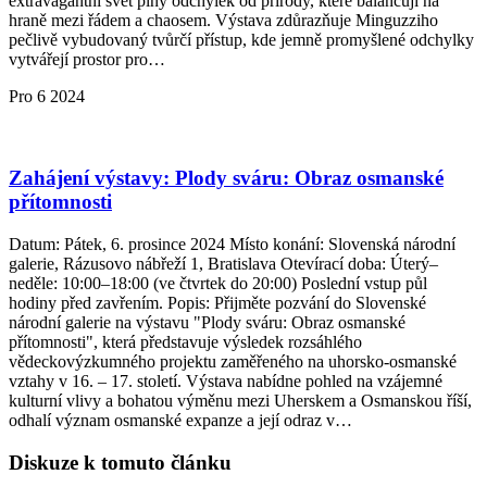
extravagantní svět plný odchylek od přírody, které balancují na
hraně mezi řádem a chaosem. Výstava zdůrazňuje Minguzziho
pečlivě vybudovaný tvůrčí přístup, kde jemně promyšlené odchylky
vytvářejí prostor pro…
Pro
6
2024
Zahájení výstavy: Plody sváru: Obraz osmanské
přítomnosti
Datum: Pátek, 6. prosince 2024 Místo konání: Slovenská národní
galerie, Rázusovo nábřeží 1, Bratislava Otevírací doba: Úterý–
neděle: 10:00–18:00 (ve čtvrtek do 20:00) Poslední vstup půl
hodiny před zavřením. Popis: Přijměte pozvání do Slovenské
národní galerie na výstavu "Plody sváru: Obraz osmanské
přítomnosti", která představuje výsledek rozsáhlého
vědeckovýzkumného projektu zaměřeného na uhorsko-osmanské
vztahy v 16. – 17. století. Výstava nabídne pohled na vzájemné
kulturní vlivy a bohatou výměnu mezi Uherskem a Osmanskou říší,
odhalí význam osmanské expanze a její odraz v…
Diskuze k tomuto článku