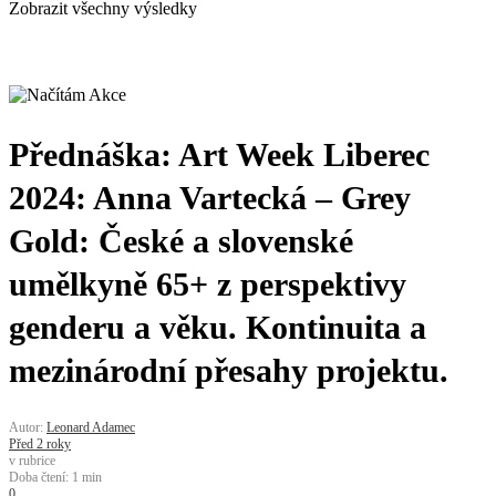
Zobrazit všechny výsledky
Přednáška: Art Week Liberec
2024: Anna Vartecká – Grey
Gold: České a slovenské
umělkyně 65+ z perspektivy
genderu a věku. Kontinuita a
mezinárodní přesahy projektu.
Autor:
Leonard Adamec
Před 2 roky
v rubrice
Doba čtení: 1 min
0