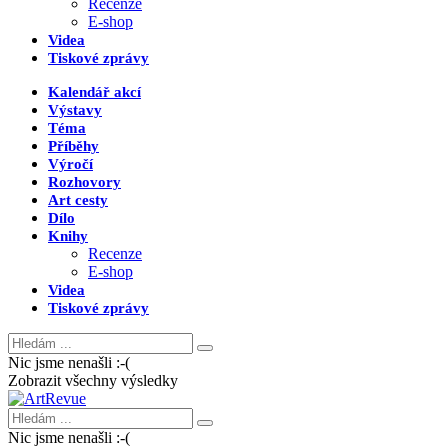
Recenze
E-shop
Videa
Tiskové zprávy
Kalendář akcí
Výstavy
Téma
Příběhy
Výročí
Rozhovory
Art cesty
Dílo
Knihy
Recenze
E-shop
Videa
Tiskové zprávy
Nic jsme nenašli :-(
Zobrazit všechny výsledky
Nic jsme nenašli :-(