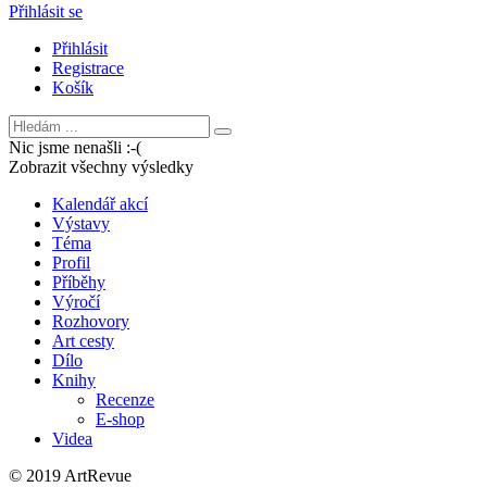
Přihlásit se
Přihlásit
Registrace
Košík
Nic jsme nenašli :-(
Zobrazit všechny výsledky
Kalendář akcí
Výstavy
Téma
Profil
Příběhy
Výročí
Rozhovory
Art cesty
Dílo
Knihy
Recenze
E-shop
Videa
© 2019 ArtRevue