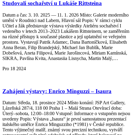
Studovali sochařství u Lukáše Rittsteina
Datum a čas: 3. 10. 2025 — 11. 1. 2026 Místo: Galerie moderního
umění v Roudnici nad Labem, Hlavní sál Popis: V rámci cyklu
Učitel a žák představuje výstava výsledky Ateliéru sochařství I
vedeného v letech 2013–2023 Lukášem Rittsteinem, se zaměřením
na různé přístupy k současné plastice a její uplatnění ve veřejném
prostoru. Vystavují Patrik Adamec, Dana Bartoníčková, Elisabeth
Anna Beran, Filip Brandejský, Michael Jan Bublík, Marie
Dobešová, Aneta Filipová, Marie Jarošincová, Miriam Kamínská,
SIKRA, Pavlína Kvita, Anastasiia Lisnycha, Martin Malý,…
Pro
18
2024
Zahájení výstavy: Enrico Minguzzi – Isaura
Datum: Středa, 18. prosince 2024 Místo konání: JSP Art Gallery,
Lázeňská 287/4, 118 00 Praha 1 – Malá Strana Otevírací doba:
Úterý–sobota, 12:00–18:00 Vstupné: Informace o vstupném nejsou
uvedeny Popis: Výstava „Isaura“ je první samostatnou prezentací
italského umělce Enrica Minguzziho (*1981) v České republice.
Tento výjimečný malíř, známý svou precizní technikou, vytváří