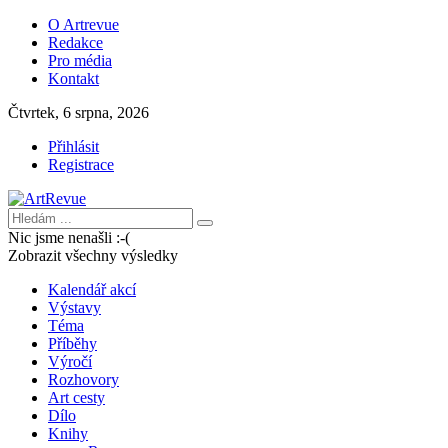
O Artrevue
Redakce
Pro média
Kontakt
Čtvrtek, 6 srpna, 2026
Přihlásit
Registrace
Nic jsme nenašli :-(
Zobrazit všechny výsledky
Kalendář akcí
Výstavy
Téma
Příběhy
Výročí
Rozhovory
Art cesty
Dílo
Knihy