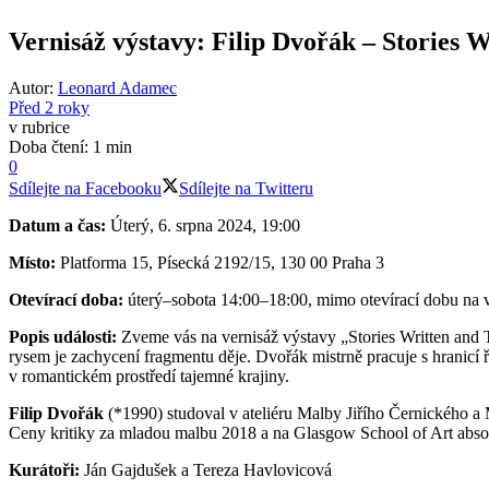
Vernisáž výstavy: Filip Dvořák – Stories W
Autor:
Leonard Adamec
Před 2 roky
v rubrice
Doba čtení: 1 min
0
Sdílejte na Facebooku
Sdílejte na Twitteru
Datum a čas:
Úterý, 6. srpna 2024, 19:00
Místo:
Platforma 15, Písecká 2192/15, 130 00 Praha 3
Otevírací doba:
úterý–sobota 14:00–18:00, mimo otevírací dobu na 
Popis události:
Zveme vás na vernisáž výstavy „Stories Written and To
rysem je zachycení fragmentu děje. Dvořák mistrně pracuje s hranic
v romantickém prostředí tajemné krajiny.
Filip Dvořák
(*1990) studoval v ateliéru Malby Jiřího Černického
Ceny kritiky za mladou malbu 2018 a na Glasgow School of Art absolvo
Kurátoři:
Ján Gajdušek a Tereza Havlovicová