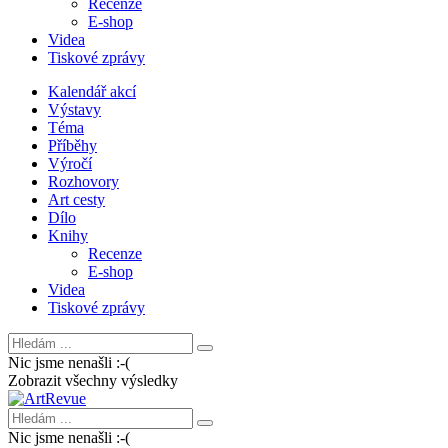
Recenze
E-shop
Videa
Tiskové zprávy
Kalendář akcí
Výstavy
Téma
Příběhy
Výročí
Rozhovory
Art cesty
Dílo
Knihy
Recenze
E-shop
Videa
Tiskové zprávy
Nic jsme nenašli :-(
Zobrazit všechny výsledky
Nic jsme nenašli :-(