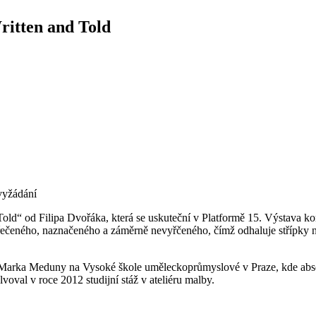
ritten and Told
vyžádání
ld“ od Filipa Dvořáka, která se uskuteční v Platformě 15. Výstava kombi
í řečeného, naznačeného a záměrně nevyřčeného, čímž odhaluje střípky
 a Marka Meduny na Vysoké škole uměleckoprůmyslové v Praze, kde ab
val v roce 2012 studijní stáž v ateliéru malby.