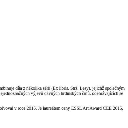
nuje díla z několika sérií (Ex libris, Strž, Lesy), jejichž společným
 nejednoznačných výjevů dávných hrdinských činů, odehrávajících se
solvoval v roce 2015. Je laureátem ceny ESSL Art Award CEE 2015,