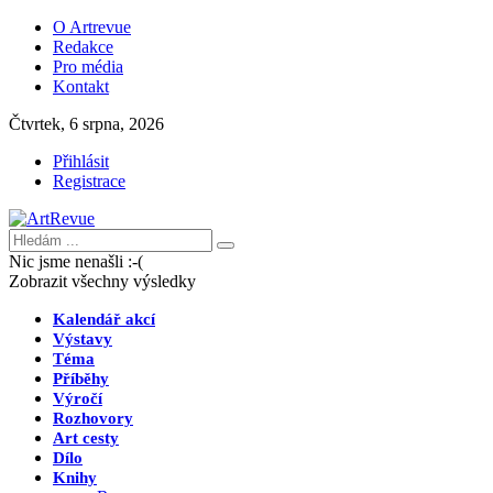
O Artrevue
Redakce
Pro média
Kontakt
Čtvrtek, 6 srpna, 2026
Přihlásit
Registrace
Nic jsme nenašli :-(
Zobrazit všechny výsledky
Kalendář akcí
Výstavy
Téma
Příběhy
Výročí
Rozhovory
Art cesty
Dílo
Knihy