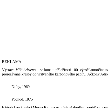
REKLAMA
Výstava
Milá Adrieno…
se koná u příležitosti 100. výročí autorčina
prořezávané kresby do vrstveného karbonového papíru. Ačkoliv Adrie
Nohy, 1969
Pochod, 1975
Historickou kolekci Musea Kampa na výstavě doplňují zápůjčky z veře