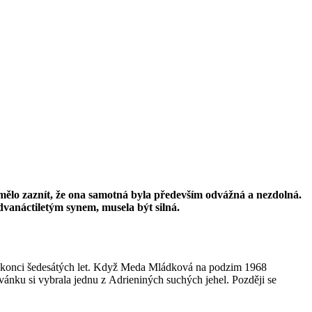
 mělo zaznít, že ona samotná byla především odvážná a nezdolná.
 dvanáctiletým synem, musela být silná.
a konci šedesátých let. Když Meda Mládková na podzim 1968
nku si vybrala jednu z Adrieniných suchých jehel. Později se