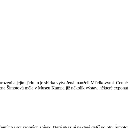
 narození a jejím jádrem je sbírka vytvořená manželi Mládkovými. Cenné
na Šimotová měla v Museu Kampa již několik výstav, některé exponáty 
jných i soukromých sbírek, které ukazují některé další polohy Šimotov