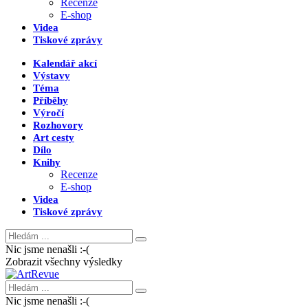
Recenze
E-shop
Videa
Tiskové zprávy
Kalendář akcí
Výstavy
Téma
Příběhy
Výročí
Rozhovory
Art cesty
Dílo
Knihy
Recenze
E-shop
Videa
Tiskové zprávy
Nic jsme nenašli :-(
Zobrazit všechny výsledky
Nic jsme nenašli :-(