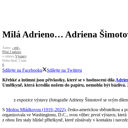
Milá Adrieno… Adriena Šimot
Autor:
- red -
Před 2 měsíce
v rubrice
Výstavy
Doba čtení: 2 min
0
Sdílejte na Facebooku
Sdílejte na Twitteru
Křehké a intimní jsou přívlastky, které se v hodnocení díla
Adrie
Umělkyně, která kreslila nožem do papíru, nemohla být bázlivá. Ž
z expozice výstavy (fotografie Adrieny Šimotové se svým díle
S
Medou Mládkovou (1919–2022)
, česko-americkou sběratelkou a 
organizovala ve Washingtonu, D.C., svou vůbec první výstavu, která
z obou žen staly blízké přítelkyně, které zůstávaly v kontaktu i nav