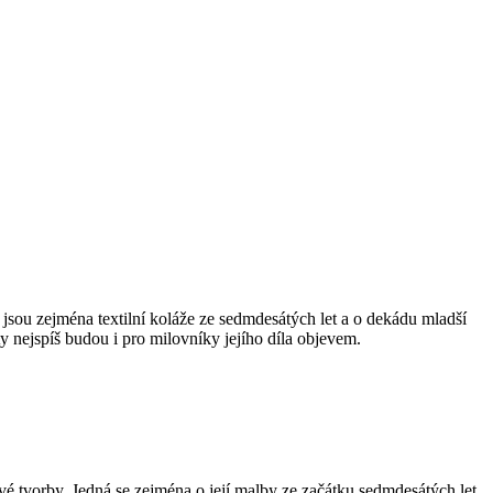
 jsou zejména textilní koláže ze sedmdesátých let a o dekádu mladší
nejspíš budou i pro milovníky jejího díla objevem.
é tvorby. Jedná se zejména o její malby ze začátku sedmdesátých let,