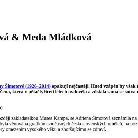
ová & Meda Mládková
ny Šimotové (1926–2014)
opakují nejčastěji. Hned vzápětí by však
ena, která v pětačtyřiceti letech ovdověla a zůstala sama se sotva
m)
později zakladatelkou Musea Kampa, se Adriena Šimotová seznámila n
 byla věnována grafikám současných československých umělců, na pozvá
zdory omezením vysokého věku a zhoršujícímu se zdraví.