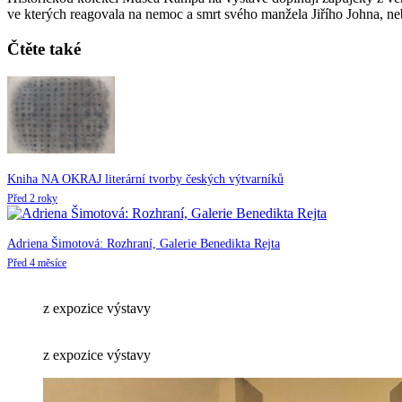
ve kterých reagovala na nemoc a smrt svého manžela Jiřího Johna, ne
Čtěte také
Kniha NA OKRAJ literární tvorby českých výtvarníků
Před 2 roky
Adriena Šimotová: Rozhraní, Galerie Benedikta Rejta
Před 4 měsíce
z expozice výstavy
z expozice výstavy