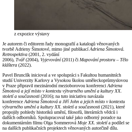
z expozice výstavy
Je autorem či editorem řady monografií a katalogů věnovaných
tvorbě Adrieny Šimotové, mimo jiné publikací
Adriena Šimotová.
Retrospektiva
(2001, 2. vydání
2006),
Tvář
(2004),
Vyjevování
(2011) či
Mapování prostoru – Tělo
kláštera
(2022).
Pavel Brunclík inicioval a ve spolupráci s Fakultou humanitních
studií Univerzity Karlovy a Vysokou školou uměleckoprůmyslovou
v Praze připravil mezinárodní mezioborovou konferenci
Adriena
Šimotová a její místo v kontextu výtvarného umění a kultury XX.
století a současnosti
(2016); na tuto iniciativu navázala
konference
Adriena Šimotová a Jiří John a jejich místo v kontextu
výtvarného umění a kultury XX. století a současnosti
(2021), které
propojily pohledy historiků umění, filosofů, literárních vědců i
dalších odborníků. Spolupracoval také jako odborný poradce na
dokumentárním filmu Olga Sommerová
Moje XX. století
a podílel se
na dalších publikačních projektech věnovaných autorčině dílu.