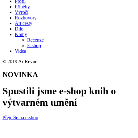
Profil
Příběhy
Výročí
Rozhovory
Art cesty
Dílo
Knihy
Recenze
E-shop
Videa
© 2019 ArtRevue
NOVINKA
Spustili jsme e-shop knih o
výtvarném umění
Přejděte na e-shop