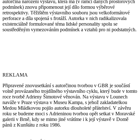
autorčina narození výstavu, která má (v rámci daných prostorových
podmínek) znovu připomenout její dílo formou výběrové
retrospektivy. Těžištěm výstavního souboru jsou velkoformátové
perforace a díla spojená s frotáží. Autorka v nich radikalizovala
existenciálně formulované téma lidské personality spolu se
soustředěným vymezováním podmínek a vztahů pro ni podstatných.
REKLAMA
Připravené znovusetkání s autorčinou tvorbou v GBR je součástí
volně provázaného trojdílného výstavního cyklu, který bude v tomto
roce tvorbě Adrieny Šimotové věnován. Na výstavu v Lounech
naváže v Praze výstava v Museu Kampa, s jehož zakladatelkou
Medou Mládkovou pojilo autorku dlouholeté přátelství. V závěru
roku se budeme moci s Adrieninou tvorbou opět setkat v Moravské
galerii v Brně, kdy se mimo jiné vrátíme i k její výstavě v Domě
pánů z Kunštátu z roku 1986.