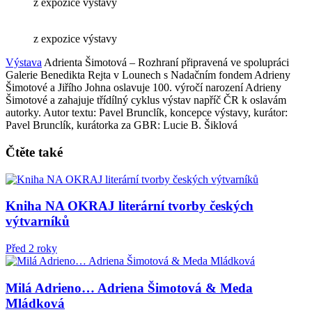
z expozice výstavy
z expozice výstavy
Výstava
Adrienta Šimotová – Rozhraní připravená ve spolupráci
Galerie Benedikta Rejta v Lounech s Nadačním fondem Adrieny
Šimotové a Jiřího Johna oslavuje 100. výročí narození Adrieny
Šimotové a zahajuje třídílný cyklus výstav napříč ČR k oslavám
autorky. Autor textu: Pavel Brunclík, koncepce výstavy, kurátor:
Pavel Brunclík, kurátorka za GBR: Lucie B. Šiklová
Čtěte také
Kniha NA OKRAJ literární tvorby českých
výtvarníků
Před 2 roky
Milá Adrieno… Adriena Šimotová & Meda
Mládková