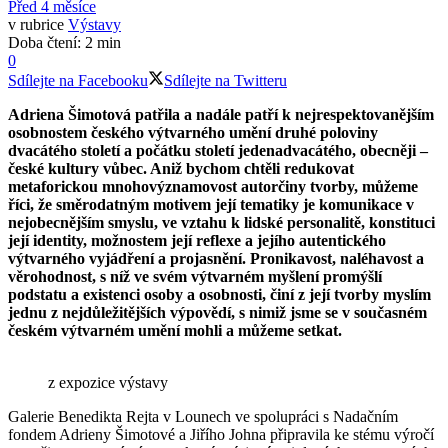
Před 4 měsíce
v rubrice
Výstavy
Doba čtení: 2 min
0
Sdílejte na Facebooku
Sdílejte na Twitteru
Adriena Šimotová patřila a nadále patří k nejrespektovanějším
osobnostem českého výtvarného umění druhé poloviny
dvacátého století a počátku století jedenadvacátého, obecněji –
české kultury vůbec. Aniž bychom chtěli redukovat
metaforickou mnohovýznamovost autorčiny tvorby, můžeme
říci, že směrodatným motivem její tematiky je komunikace v
nejobecnějším smyslu, ve vztahu k lidské personalitě, konstituci
její identity, možnostem její reflexe a jejího autentického
výtvarného vyjádření a projasnění. Pronikavost, naléhavost a
věrohodnost, s níž ve svém výtvarném myšlení promýšlí
podstatu a existenci osoby a osobnosti, činí z její tvorby myslím
jednu z nejdůležitějších výpovědí, s nimiž jsme se v současném
českém výtvarném umění mohli a můžeme setkat.
z expozice výstavy
Galerie Benedikta Rejta v Lounech ve spolupráci s Nadačním
fondem Adrieny Šimotové a Jiřího Johna připravila ke stému výročí