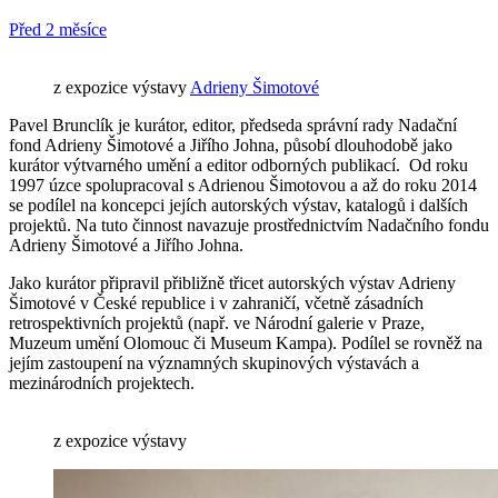
Před 2 měsíce
z expozice výstavy
Adrieny Šimotové
Pavel Brunclík je kurátor, editor, předseda správní rady Nadační
fond Adrieny Šimotové a Jiřího Johna,
působí dlouhodobě jako
kurátor výtvarného umění a editor odborných publikací. Od roku
1997 úzce spolupracoval s Adrienou Šimotovou a až do roku 2014
se podílel na koncepci jejích autorských výstav, katalogů i dalších
projektů. Na tuto činnost navazuje prostřednictvím Nadačního fondu
Adrieny Šimotové a Jiřího Johna.
Jako kurátor připravil přibližně třicet autorských výstav Adrieny
Šimotové v České republice i v zahraničí, včetně zásadních
retrospektivních projektů (např. ve Národní galerie v Praze,
Muzeum umění Olomouc či Museum Kampa). Podílel se rovněž na
jejím zastoupení na významných skupinových výstavách a
mezinárodních projektech.
z expozice výstavy