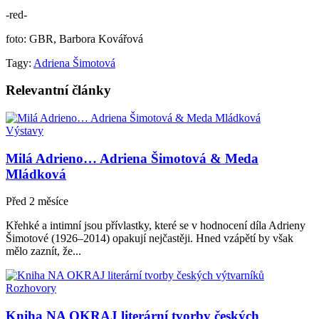
-red-
foto: GBR, Barbora Kovářová
Tagy:
Adriena Šimotová
Relevantní
články
Výstavy
Milá Adrieno… Adriena Šimotová & Meda
Mládková
Před 2 měsíce
Křehké a intimní jsou přívlastky, které se v hodnocení díla Adrieny
Šimotové (1926–2014) opakují nejčastěji. Hned vzápětí by však
mělo zaznít, že...
Rozhovory
Kniha NA OKRAJ literární tvorby českých