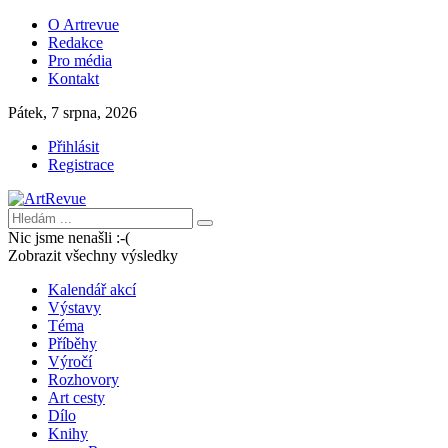
O Artrevue
Redakce
Pro média
Kontakt
Pátek, 7 srpna, 2026
Přihlásit
Registrace
Nic jsme nenašli :-(
Zobrazit všechny výsledky
Kalendář akcí
Výstavy
Téma
Příběhy
Výročí
Rozhovory
Art cesty
Dílo
Knihy