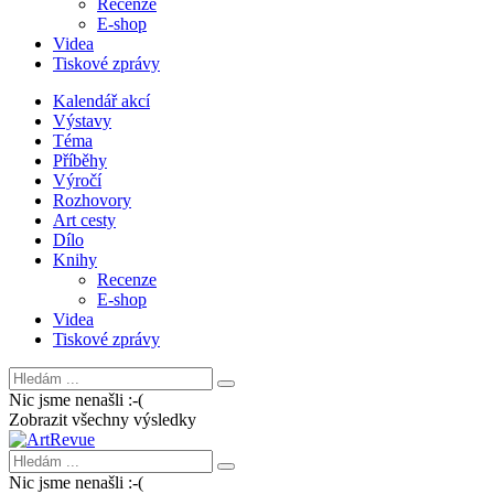
Recenze
E-shop
Videa
Tiskové zprávy
Kalendář akcí
Výstavy
Téma
Příběhy
Výročí
Rozhovory
Art cesty
Dílo
Knihy
Recenze
E-shop
Videa
Tiskové zprávy
Nic jsme nenašli :-(
Zobrazit všechny výsledky
Nic jsme nenašli :-(