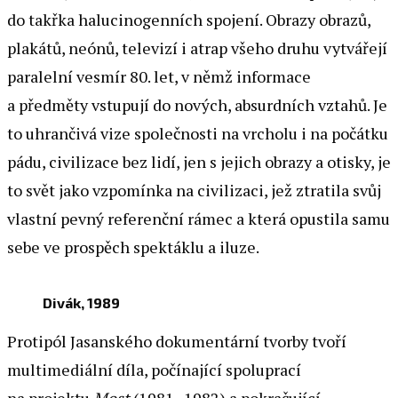
do takřka halucinogenních spojení. Obrazy obrazů,
plakátů, neónů, televizí i atrap všeho druhu vytvářejí
paralelní vesmír 80. let, v němž informace
a předměty vstupují do nových, absurdních vztahů. Je
to uhrančivá vize společnosti na vrcholu i na počátku
pádu, civilizace bez lidí, jen s jejich obrazy a otisky, je
to svět jako vzpomínka na civilizaci, jež ztratila svůj
vlastní pevný referenční rámec a která opustila samu
sebe ve prospěch spektáklu a iluze.
Divák, 1989
Protipól Jasanského dokumentární tvorby tvoří
multimediální díla, počínající spoluprací