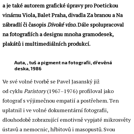
a je také autorem grafické úpravy pro Poetickou
vinárnu Viola, Balet Praha, divadla Za branou a Na
zábradlí či časopis
Divoké víno
. Dále spolupracoval
na fotografiích a designu mnoha gramodesek,
plakátů i multimediálních produkcí.
Auta, , tuš a pigment na fotograﬁi, dřevěná
deska, 1986
Ve své volné tvorbě se Pavel Jasanský již
od cyklu
Paristory
(1967–1976) profiloval jako
fotograf s výjimečnou empatií a postřehem. Ten
uplatnil i ve volné dokumentární fotografii,
dlouhodobě zobrazující emotivně vypjaté mikrosvěty
ústavů a nemocnic, hřbitovů i masopustů. Svou