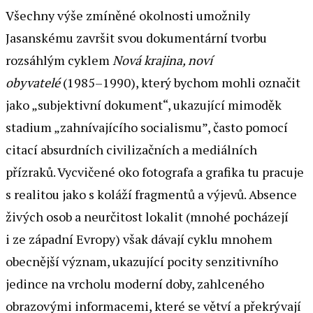
Všechny výše zmíněné okolnosti umožnily
Jasanskému završit svou dokumentární tvorbu
rozsáhlým cyklem
Nová krajina, noví
obyvatelé
(1985–1990), který bychom mohli označit
jako „subjektivní dokument“, ukazující mimoděk
stadium „zahnívajícího socialismu”, často pomocí
citací absurdních civilizačních a mediálních
přízraků. Vycvičené oko fotografa a grafika tu pracuje
s realitou jako s koláží fragmentů a výjevů. Absence
živých osob a neurčitost lokalit (mnohé pocházejí
i ze západní Evropy) však dávají cyklu mnohem
obecnější význam, ukazující pocity senzitivního
jedince na vrcholu moderní doby, zahlceného
obrazovými informacemi, které se větví a překrývají