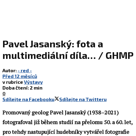
Pavel Jasanský: fota a
multimediální díla… / GHMP
Autor:
- red -
Před 12 měsíců
v rubrice
Výstavy
Doba čtení: 2 min
0
Sdílejte na Facebooku
Sdílejte na Twitteru
Promovaný geolog Pavel Jasanský (1938–2021)
fotografoval již během studií na přelomu 50. a 60. let,
pro tehdy nastupující hudebníky vytvářel fotografie