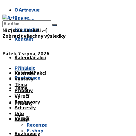
O Artrevue
Redakce
Pro média
Nic jsme nenašli :-(
Zobrazit všechny výsledky
Kontakt
Pátek, 7 srpna, 2026
Kalendář akcí
Přihlásit
Výstavy
Kalendář akcí
Registrace
Výstavy
Téma
Téma
Příběhy
Výročí
Rozhovory
Příběhy
Art cesty
Dílo
Výročí
Knihy
Recenze
E-shop
Rozhovory