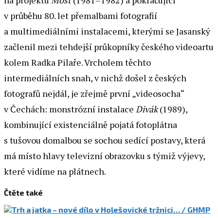
na projektu
Most
(1981–1982) a pokračující
v průběhu 80. let přemalbami fotografií
a multimediálními instalacemi, kterými se Jasanský
začlenil mezi tehdejší průkopníky českého videoartu
kolem Radka Pilaře. Vrcholem těchto
intermediálních snah, v nichž došel z českých
fotografů nejdál, je zřejmě první „videosocha“
v Čechách: monstrózní instalace
Divák
(1989),
kombinující existenciálně pojatá fotoplátna
s tušovou domalbou se sochou sedící postavy, která
má místo hlavy televizní obrazovku s týmiž výjevy,
které vidíme na plátnech.
Čtěte také