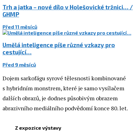
Trh a jatka – nové dílo v Holešovické tržnici… /
GHMP
Před 11 měsíců
Umělá inteligence píše různé vzkazy pro
cestující…
Před 9 měsíců
Dojem sarkofágu syrové tělesnosti kombinované
s hybridním monstrem, které je samo vysílačem
dalších obrazů, je dodnes působivým obrazem
abrazivního mediálního podvědomí konce 80. let.
Z expozice výstavy