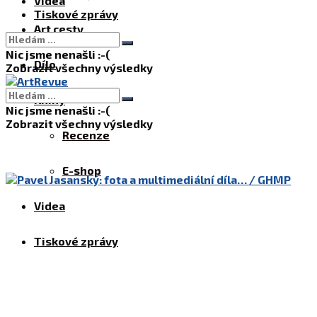
Videa
Tiskové zprávy
Art cesty
Nic jsme nenašli :-(
Dílo
Zobrazit všechny výsledky
Knihy
Nic jsme nenašli :-(
Zobrazit všechny výsledky
Recenze
E-shop
Videa
Tiskové zprávy