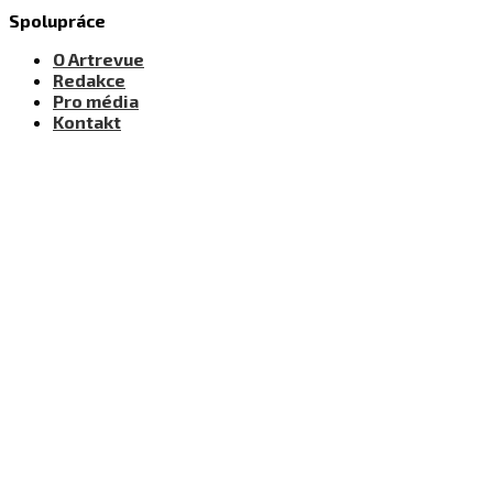
Spolupráce
O Artrevue
Redakce
Pro média
Kontakt
Sledujte nás
Vítejte zpět!
Přihlaste se do svého účtu níže
Remember Me
Zapomněli jste heslo?
Registrace