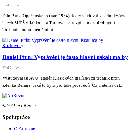
Před 7 roky
Dílo Pavla Opočenského (nar. 1954), který studoval v sedmdesátých
letech SUPŠ v Jablonci a Turnově, se rozpíná mezi drobnými
brožemi a monumentálními...
Rozhovory
Daniel Pitín: Vyprávění je často hlavní úskalí malby
Před 7 roky
Vystudoval jsi AVU, ateliér Klasických malířských technik prof.
Zdeňka Berana. Jaké to bylo pro tebe prostředí? Co ti ateliér dal...
© 2019 ArtRevue
Spolupráce
O Artrevue