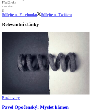
Před 2 roky
v rubrice
0
Sdílejte na Facebooku
Sdílejte na Twitteru
Relevantní
články
Rozhovory
Pavel Opočenský: Myslet kámen