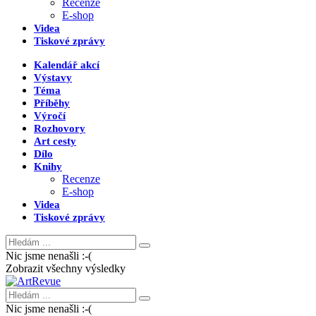
Recenze
E-shop
Videa
Tiskové zprávy
Kalendář akcí
Výstavy
Téma
Příběhy
Výročí
Rozhovory
Art cesty
Dílo
Knihy
Recenze
E-shop
Videa
Tiskové zprávy
Nic jsme nenašli :-(
Zobrazit všechny výsledky
Nic jsme nenašli :-(