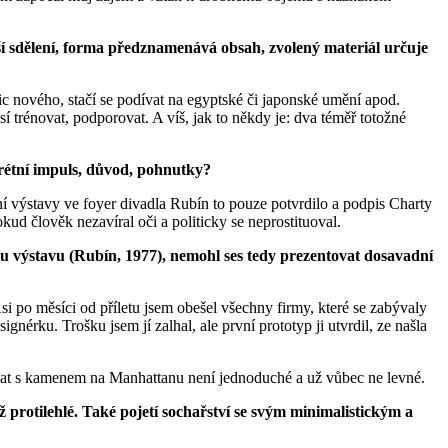
ší sdělení, forma předznamenává obsah, zvolený materiál určuje
c nového, stačí se podívat na egyptské či japonské umění apod.
í trénovat, podporovat. A víš, jak to někdy je: dva téměř totožné
nkrétní impuls, důvod, pohnutky?
í výstavy ve foyer divadla Rubín to pouze potvrdilo a podpis Charty
kud člověk nezavíral oči a politicky se neprostituoval.
nu výstavu (Rubín, 1977), nemohl ses tedy prezentovat dosavadní
i po měsíci od příletu jsem obešel všechny firmy, které se zabývaly
nérku. Trošku jsem jí zalhal, ale první prototyp ji utvrdil, ze našla
vat s kamenem na Manhattanu není jednoduché a už vůbec ne levné.
až protilehlé. Také pojetí sochařství se svým minimalistickým a