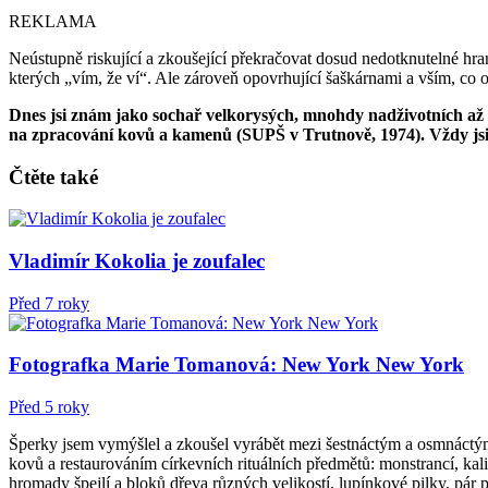
REKLAMA
Neústupně riskující a zkoušející překračovat dosud nedotknutelné hrani
kterých „vím, že ví“. Ale zároveň opovrhující šaškárnami a vším, co 
Dnes jsi znám jako sochař velkorysých, mnohdy nadživotních až 
na zpracování kovů a kamenů (SUPŠ v Trutnově, 1974). Vždy jsi c
Čtěte také
Vladimír Kokolia je zoufalec
Před 7 roky
Fotografka Marie Tomanová: New York New York
Před 5 roky
Šperky jsem vymýšlel a zkoušel vyrábět mezi šestnáctým a osmnáctým
kovů a restaurováním církevních rituálních předmětů: monstrancí, kali
hromady špejlí a bloků dřeva různých velikostí, lupínkové pilky, pár