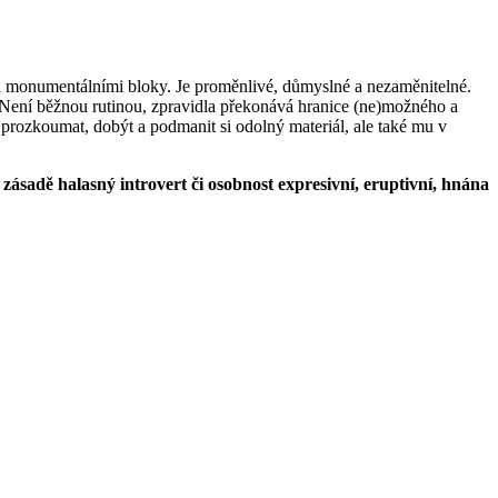
a monumentálními bloky. Je proměnlivé, důmyslné a nezaměnitelné.
. Není běžnou rutinou, zpravidla překonává hranice (ne)možného a
prozkoumat, dobýt a podmanit si odolný materiál, ale také mu v
zásadě halasný introvert či osobnost expresivní, eruptivní, hnána