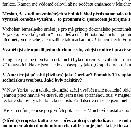
funkce. Kámen mě vědomě oslovil až na počátku emigrace v Mnichov
Myslím, že studium zmíněných středních škol předznamenalo také 
výrazně konečné vyznění… to prolínání či sjednocení je zřejmě 
Vrcholem řemeslného umění je pro mě princip dokonalého porozumění a
V jakékoliv velké „kultuře“ to najdeš a cítíš. Hmota má ducha a pokud 
předměty vedle sebe, ale rozdíl je tak markantní, až to bere dech. F
Vzápětí jsi ale opustil jednoduchou cestu, zdejší tradice i právě
Emigrace pro mě (a většinu ostatních) byla úprkem za svobodou, úprke
77 to uzavřel. Navíc jsem sledoval časopisy jako „Graphis“ nebo „Uměn
V Americe jsi působil (živil ses) jako šperkař? Pomohly Ti v up
sochařskou tvorbou. Jaké byly začátky?
V New Yorku jsem takřka okamžitě začal vyrábět malé nositelné objekt
jemnou prací hlavně ve dřevě, až jsem našel spřízněnou duši v majiteli
řezbáře slonoviny s letitou zkušeností. Za další dva měsíce jsem měl h
Ke kamenům jsem se po prvních pokusech v Mnichově dostal až po tř
(Středo)evropská kultura se – přes zahlcující globalizaci – liší o
monumentálním dominantním charakterem je jiné. Jak jsi to za 