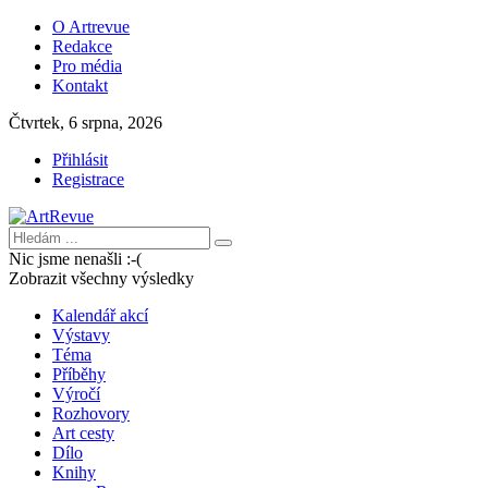
O Artrevue
Redakce
Pro média
Kontakt
Čtvrtek, 6 srpna, 2026
Přihlásit
Registrace
Nic jsme nenašli :-(
Zobrazit všechny výsledky
Kalendář akcí
Výstavy
Téma
Příběhy
Výročí
Rozhovory
Art cesty
Dílo
Knihy