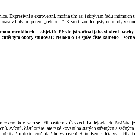
ce. Expresivní a extrovertní, možná tím asi i skrývám řadu intimních taj
obnáší v bulváru pojem „celebrita“. K smrti znuděn jistými trendy v s
monumentálních objektů. Přesto jsi začínal jako student tvorby d
htěl tyto obory studovat? Nelákalo Tě spíše čisté kameno – socha
 rokem, kdy jsem se učil pasířem v Českých Budějovicích. Pasířství 
chů, svícnů, částí oltáře, ale také kování na starých střelných a sečný
 pilníků a šroubků neměl dalšího vybavení. S tím jsem si léta vystačil