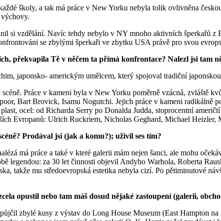
každé školy, a tak má práce v New Yorku nebyla tolik ovlivněna českou
é výchovy.
lnil si vzdělání. Navíc tehdy nebylo v NY mnoho aktivních šperkařů z 
 konfrontováni se zbylými šperkaři ve zbytku USA právě pro svou evrops
eích, překvapila Tě v něčem ta přímá konfrontace? Nalezl jsi tam 
m, japonsko- americkým umělcem, který spojoval tradiční japonskou es
é scéně. Práce v kameni byla v New Yorku poměrně vzácná, zvláště kvů
Kapoor, Bart Brovick, Isamu Nogutchi. Jejich práce v kameni radikálně 
, plast, ocel: od Richarda Serry po Donalda Judda, stoprocentní američtí
jších Evropanů: Ulrich Ruckriem, Nicholas Geghard, Michael Heizler, 
scéně? Prodával jsi (jak a komu?); uživil ses tím?
alézá má práce a také v které galerii mám nejen šanci, ale mohu očeká
é době legendou: za 30 let činnosti objevil Andyho Warhola, Roberta Rau
a, takže mu středoevropská estetika nebyla cizí. Po pětiminutové návšt
cela opustil nebo tam máš dosud nějaké zastoupení (galerii, obcho
zapůjčil zbylé kusy z výstav do Long House Museum (East Hampton na L