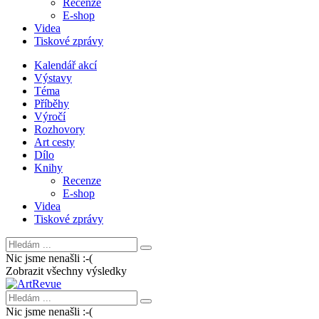
Recenze
E-shop
Videa
Tiskové zprávy
Kalendář akcí
Výstavy
Téma
Příběhy
Výročí
Rozhovory
Art cesty
Dílo
Knihy
Recenze
E-shop
Videa
Tiskové zprávy
Nic jsme nenašli :-(
Zobrazit všechny výsledky
Nic jsme nenašli :-(