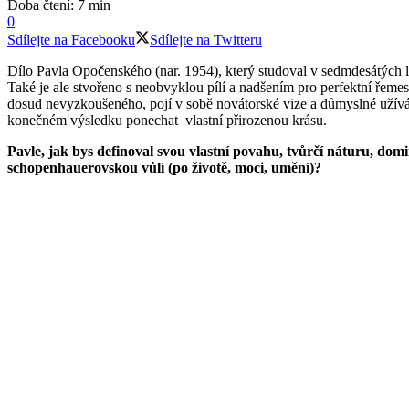
Doba čtení: 7 min
0
Sdílejte na Facebooku
Sdílejte na Twitteru
Dílo Pavla Opočenského (nar. 1954), který studoval v sedmdesátých 
Také je ale stvořeno s neobvyklou pílí a nadšením pro perfektní řem
dosud nevyzkoušeného, pojí v sobě novátorské vize a důmyslné užíván
konečném výsledku ponechat vlastní přirozenou krásu.
Pavle, jak bys definoval svou vlastní povahu, tvůrčí náturu, dom
schopenhauerovskou vůlí (po životě, moci, umění)?