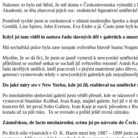
Nakonec to bylo mé štěstí, že mě doma v Československu vyhodili z 
Akademii, se léta zbavoval jejich soc- realistické figurativní uměleck
Poměrně rychle jsem se zorientoval v oblasti moderního šperku a dop
Gentilli, Lisa Spiros, John Everson, Eva Eisler a já. Často jsme byli
Když jsi tam viděl in natura řadu slavných děl v galeriích a muz
Má sochařská práce byla zase naopak ovlivněna hlavně Isamu Nogutchi
Myslím, že se dá říci, že jsem se jasně vymezil k newyorské uměleck
příležitost se osobně setkat se sochaři již světového renomé: Anish 
řada skvělých umělců, kteří pracovali i s jinými materiemi jako dřevo
generaci vystavovalo tehdy v newyorských galeriích pár nejzajímavě
Do jaké míry ses v New Yorku, kde jsi žil, etabloval na umělecké 
Po mnohaletém sledování galerií jsem věděl přesně, kde se názorově n
vystavoval Stanislav Kolíbal. Ivan Karp, majitel galerie, byl již v t
koncem 60. let první Soho Gallery. Ivan Karp je navíc původem z Rusk
konala už za půl roku. To se rovnalo a pořád ještě rovná zázraku.
Zámořskou, de facto mezinárodní, scénu jsi po návratu do Čech z
Po třech sólo výstavách v O. K. Harris mezi lety 1987 – 1999 jsem 