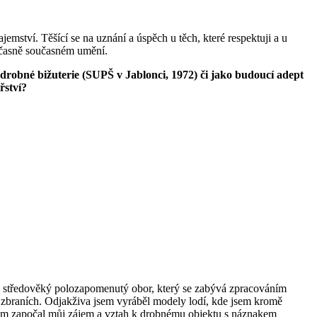
emství. Těšící se na uznání a úspěch u těch, které respektuji a u
oučasně současném umění.
robné bižuterie (SUPŠ v Jablonci, 1972) či jako budoucí adept
řství?
je středověký polozapomenutý obor, který se zabývá zpracováním
ch zbraních. Odjakživa jsem vyráběl modely lodí, kde jsem kromě
 a tam započal můj zájem a vztah k drobnému objektu s náznakem