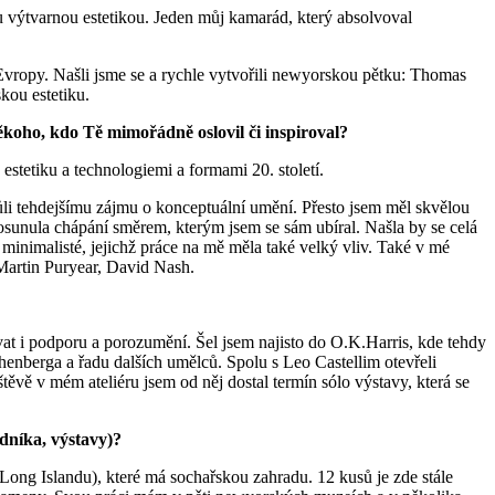
 výtvarnou estetikou. Jeden můj kamarád, který absolvoval
Evropy. Našli jsme se a rychle vytvořili newyorskou pětku: Thomas
kou estetiku.
někoho, kdo Tě mimořádně oslovil či inspiroval?
tetiku a technologiemi a formami 20. století.
li tehdejšímu zájmu o konceptuální umění. Přesto jsem měl skvělou
posunula chápání směrem, kterým jsem se sám ubíral. Našla by se celá
 minimalisté, jejichž práce na mě měla také velký vliv. Také v mé
Martin Puryear, David Nash.
vat i podporu a porozumění. Šel jsem najisto do O.K.Harris, kde tehdy
shenberga a řadu dalších umělců. Spolu s Leo Castellim otevřeli
ěvě v mém ateliéru jsem od něj dostal termín sólo výstavy, která se
dníka, výstavy)?
ong Islandu), které má sochařskou zahradu. 12 kusů je zde stále