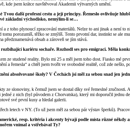
ě, kde jsem krátce navštěvoval Akademii výtvarných umění.
Tvou další profesní cestu a její principy. Řemeslo ovlivňuje hlub
Tvé základní východisko, nemýlím-li se…
 z toho plynoucí zpracování materiálů. Nelze to ani jinak a není to ni
tomu porozumíš, těžko se zmýlíš. Tento prvotní dar, instinkt se ale mus
orma předznamenává obsah a zároveň se jím stává.
 se rozbíhající kariéru sochaře. Rozhodl ses pro emigraci. Měla ko
m ze studené reality. Bylo mi 25 a měl jsem toho dost. Fiasko mé prvn
í a řemesla“ a chtěl jsem tvořit ve svobodné realitě, což zde nešlo, po
latnění absolvované školy? V Čechách jsi měl za sebou snad jen jed
y ze slonoviny, k čemuž jsem se dostal díky své řemeslné zručnosti. As
 jedné z nich (byl původem z Chorvatska), který mi doporučil jednu desig
otové své první kusy a hledal galerii.
ech letech v NY. (To už jsem měl za sebou pár výstav šperků). Praco
d americké, resp. kritéria i akcenty bývají podle místa různé někdy 
mořem vnímal a vstřebával Ty?