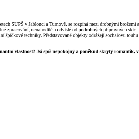
letech SUPŠ v Jablonci a Turnově, se rozpíná mezi drobnými brožemi 
eslné zpracování, nenahodilé a odvislé od podrobných přípravných skic
í špičkové techniky. Představované objekty odrážejí sochařovu touhu 
inantní vlastnost? Jsi spíš nepokojný a poněkud skrytý romantik, v 