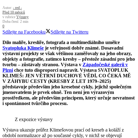
Autor:
- red -
Před 10 měsíců
v rubrice
Výstavy
Doba čtení: 2 min
0
Sdílejte na Facebooku
Sdílejte na Twitteru
Dílo malíře, kreslíře, fotografa a multimediálního umělce
Svatopluka Klimeše
je veřejnosti dobře známé. Dosavadní
výstavní projekty se však většinou zaměřovaly na jeho obrazy,
objekty a fotografie, zatímco kresby – přestože zásadní pro jeho
tvorbu – zůstávaly stranou. Výstava v
Západočeské galerii v
Plzni
chce tuto disproporci napravit. Výstava SVATOPLUK
KLIMEŠ: JEN VĚTRNÍ DUCHOVÉ VĚDÍ, CO ČEKÁ MĚ
V ZÁHYBU CESTY (KRESBY Z LET 1979–2025)
představuje především jeho kresebné cykly, jejichž společným
jmenovatelem je prvek ohně. Ten není jen výrazovým
prostředkem, ale především principem, který určuje nevratnost
i spontánnost tvůrčího procesu.
Z expozice výstavy
Výstava ukazuje průřez Klimešovou prací od kreseb a koláží z
období normalizace až po současné cykly, v nichž se objevují