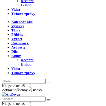
Recenze
E-shop
Videa
Tiskové zprávy
Kalendář akcí
Výstavy
Téma
Příběhy
Výročí
Rozhovory
Art cesty
Dílo
Knihy
Recenze
E-shop
Videa
Tiskové zprávy
Nic jsme nenašli :-(
Zobrazit všechny výsledky
Nic jsme nenašli :-(