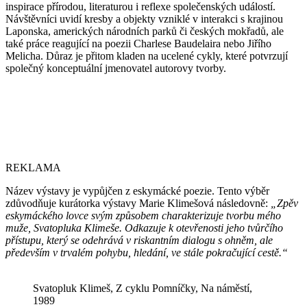
inspirace přírodou, literaturou i reflexe společenských událostí.
Návštěvníci uvidí kresby a objekty vzniklé v interakci s krajinou
Laponska, amerických národních parků či českých mokřadů, ale
také práce reagující na poezii Charlese Baudelaira nebo Jiřího
Melicha. Důraz je přitom kladen na ucelené cykly, které potvrzují
společný konceptuální jmenovatel autorovy tvorby.
REKLAMA
Název výstavy je vypůjčen z eskymácké poezie. Tento výběr
zdůvodňuje kurátorka výstavy Marie Klimešová následovně:
„Zpěv
eskymáckého lovce svým způsobem charakterizuje tvorbu mého
muže, Svatopluka Klimeše. Odkazuje k otevřenosti jeho tvůrčího
přístupu, který se odehrává v riskantním dialogu s ohněm, ale
především v trvalém pohybu, hledání, ve stále pokračující cestě.“
Svatopluk Klimeš, Z cyklu Pomníčky, Na náměstí,
1989