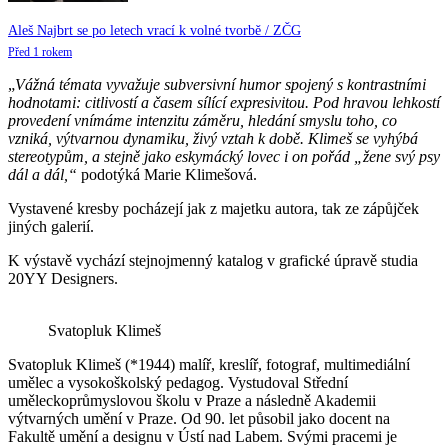
Aleš Najbrt se po letech vrací k volné tvorbě / ZČG
Před 1 rokem
„
Vážná témata vyvažuje subversivní humor spojený s kontrastními
hodnotami: citlivostí a časem sílící expresivitou. Pod hravou lehkostí
provedení vnímáme intenzitu záměru, hledání smyslu toho, co
vzniká, výtvarnou dynamiku, živý vztah k době. Klimeš se vyhýbá
stereotypům, a stejně jako eskymácký lovec i on pořád „žene svý psy
dál a dál,“
podotýká Marie Klimešová.
Vystavené kresby pocházejí jak z majetku autora, tak ze zápůjček
jiných galerií.
K výstavě vychází stejnojmenný katalog v grafické úpravě studia
20YY Designers.
Svatopluk Klimeš
Svatopluk Klimeš (*1944) malíř, kreslíř, fotograf, multimediální
umělec a vysokoškolský pedagog. Vystudoval Střední
uměleckoprůmyslovou školu v Praze a následně Akademii
výtvarných umění v Praze. Od 90. let působil jako docent na
Fakultě umění a designu v Ústí nad Labem. Svými pracemi je