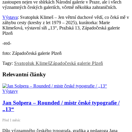
zastoupen nejen ve sbírkách Národní galerie v Praze, ale i všech
významných českých galeriích, včetně několika zahraničních.
Výstava
: Svatopluk Klimeš – Jen větrní duchové vědí, co čeká mě v
záhybu cesty (kresby z let 1979 – 2025), kurátorka: Marie
Klimešová, výstavní síň „13“, Pražská 13, Západočeská galerie
Plzeň
-red-
foto: Západočeská galerie Plzeň
Tagy:
Svatopluk Klimeš
Západočeská galerie Plzeň
Relevantní
články
Výstavy
Jan Solpera – Rounded / mistr české typografie /
„13“
Před 1 měsíc
Dílo významného českého typografa, grafika a pedagoga Jana