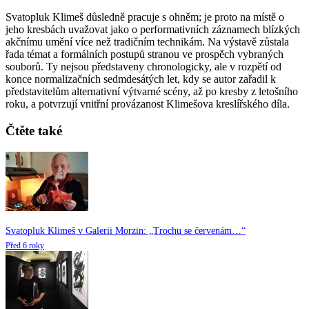
Svatopluk Klimeš důsledně pracuje s ohněm; je proto na místě o
jeho kresbách uvažovat jako o performativních záznamech blízkých
akčnímu umění více než tradičním technikám. Na výstavě zůstala
řada témat a formálních postupů stranou ve prospěch vybraných
souborů. Ty nejsou představeny chronologicky, ale v rozpětí od
konce normalizačních sedmdesátých let, kdy se autor zařadil k
představitelům alternativní výtvarné scény, až po kresby z letošního
roku, a potvrzují vnitřní provázanost Klimešova kreslířského díla.
Čtěte také
Svatopluk Klimeš v Galerii Morzin: „Trochu se červenám…“
Před 6 roky