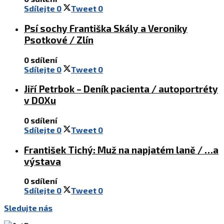
Sdílejte
0
Tweet
0
Psí sochy Františka Skály a Veroniky
Psotkové / Zlín
0 sdílení
Sdílejte
0
Tweet
0
Jiří Petrbok – Deník pacienta / autoportréty
v DOXu
0 sdílení
Sdílejte
0
Tweet
0
František Tichý: Muž na napjatém laně / …a
výstava
0 sdílení
Sdílejte
0
Tweet
0
Sledujte nás