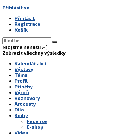
Přihlásit se
Přihlásit
Registrace
Košík
Nic jsme nenašli :-(
Zobrazit všechny výsledky
Kalendář akcí
Výstavy
Téma
Profil
Příběhy
Výročí
Rozhovory
Art cesty
Dílo
Knihy
Recenze
E-shop
Videa