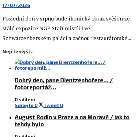
17/07/2026
Poslední den v srpnu bude ikonický obraz svěšen ze
stálé expozice NGP Staří mistři I ve
Schwarzenberském paláci a začnou restaurátorské...
Nejčtenější ...
Dobrý den, pane Dientzenhofere… /
fotoreportáž…
0 sdílení
Sdílejte
0
Tweet
0
August Rodin v Praze a na Moravě / jak to
tehdy bylo
0 sdílení