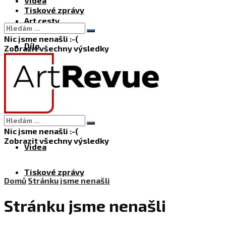
Videa
Tiskové zprávy
Art cesty
Nic jsme nenašli :-(
Dílo
Zobrazit všechny výsledky
Knihy
Recenze
E-shop
Nic jsme nenašli :-(
Zobrazit všechny výsledky
Videa
Tiskové zprávy
Domů
Stránku jsme nenašli
Stránku jsme nenašli