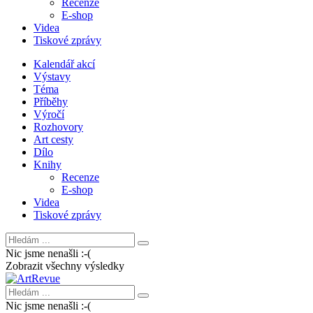
Recenze
E-shop
Videa
Tiskové zprávy
Kalendář akcí
Výstavy
Téma
Příběhy
Výročí
Rozhovory
Art cesty
Dílo
Knihy
Recenze
E-shop
Videa
Tiskové zprávy
Nic jsme nenašli :-(
Zobrazit všechny výsledky
Nic jsme nenašli :-(