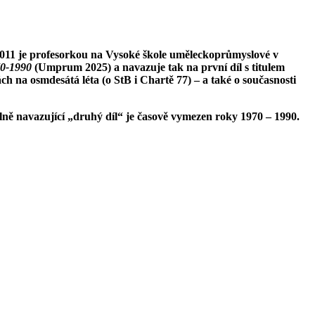
 2011 je profesorkou na Vysoké škole uměleckoprůmyslové v
70-1990
(Umprum 2025) a navazuje tak na první díl s titulem
ách na osmdesátá léta (o StB i Chartě 77) – a také o současnosti
olně navazující „druhý díl“ je časově vymezen roky 1970 – 1990.