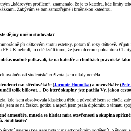
patným „kádrovým profilem“, znamenalo, že je to katedra, kde limity te
řekážkami. Zabývám se tam samozřejmě i brněnskou katedrou.
jste dějiny umění studovala?
imořádně při dálkovém studiu estetiky, potom tři roky dálkově. Přijali
 na FF UK nebrali, to celé kvůli tomu, že jsem dcerou spoluautora Cha
se občas osobně potkávali, že na katedře a chodbách právnické faku
cit uvolněnosti studentského života jsem nikdy neměla.
 tendencí na: středověkáře (
Jaromír
Homolka
) a novověkáře (
Petr
uměli tolik biflovat… Do které skupiny jste patřila Vy,
jakou cesto
ia, kde jsem absolvovala klasickou třídu a původně jsem se chtěla za
vala jsem se na českou gotiku a aspoň jsem psala diplomku o tématu spo
né atmosféře, musela se hledat míra otevřenosti a skupina spřízněno
tů. Souhlasíte?
 Národní galerie (kde jsem byla v majetkoprávním oddělení). Někomu se