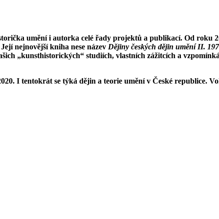
torička umění i autorka celé řady projektů a publikací. Od roku
. Její nejnovější kniha nese název
Dějiny českých dějin umění II. 19
našich „kunsthistorických“ studiích, vlastních zážitcích a vzpomínk
20. I tentokrát se týká dějin a teorie umění v České republice. V