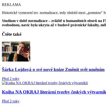
REKLAMA
Historické vymezení tzv. normalizace, tedy období mezi „pomstou“ So
S
tudium v době normalizace – zvláště u humanitních oborů na FFU
svobodnou, navíc byla ukryta až v budově právnické fakulty, m
Čtěte také
Šárka Lojdová o své nové knize Změnit svět uměním
Před 2 roky
Kniha NA OKRAJ literární tvorby českých výtvarní
Před 2 roky