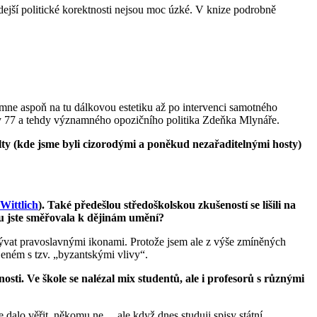
hdejší politické korektnosti nejsou moc úzké. V knize podrobně
 mne aspoň na tu dálkovou estetiku až po intervenci samotného
rty 77 a tehdy významného opozičního politika Zdeňka Mlynáře.
lty (kde jsme byli cizorodými a poněkud nezařaditelnými hosty)
Wittlich
). Také předešlou středoškolskou zkušeností se lišili na
u jste směřovala k dějinám umění
?
bývat pravoslavnými ikonami. Protože jsem ale z výše zmíněných
jeném s tzv. „byzantskými vlivy“.
sti. Ve škole se nalézal mix studentů, ale i profesorů s různými
 dalo věřit, někomu ne… ale když dnes studuji spisy státní