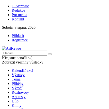
O Artrevue
Redakce
Pro média
Kontakt
Sobota, 8 srpna, 2026
Přihlásit
Registrace
Nic jsme nenašli :-(
Zobrazit všechny výsledky
Kalendář akcí
Výstavy
Téma
Příběhy
Výročí
Rozhovory
Art cesty
Dílo
Knihy