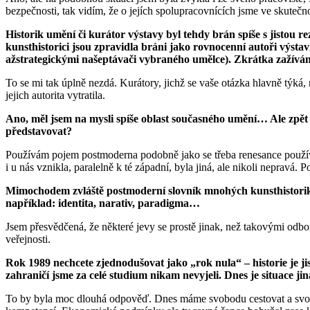
bezpečnosti, tak vidím, že o jejích spolupracovnících jsme ve skutečnos
Historik umění či kurátor výstavy byl tehdy brán spíše s jistou r
kunsthistorici jsou zpravidla bráni jako rovnocenní autoři výsta
až
strategickými
našeptávači
vybraného umělce
). Zkrátka zažívám
To se mi tak úplně nezdá. Kurátory, jichž se vaše otázka hlavně týká,
jejich autorita vytratila.
Ano, měl jsem na mysli spíše oblast současného umění… Ale zpět k
představovat?
Používám pojem postmoderna podobně jako se třeba renesance používá
i u nás vznikla, paralelně k té západní, byla jiná, ale nikoli nepravá. P
Mimochodem zvláště postmoderní slovník mnohých kunsthistorik
například: identita, narativ, paradigma…
Jsem přesvědčená, že některé jevy se prostě jinak, než takovými odbor
veřejnosti.
Rok 1989 nechcete zjednodušovat jako „rok nula“ – historie je jist
zahraničí jsme za celé studium nikam nevyjeli. Dnes je situace jiná
To by byla moc dlouhá odpověď. Dnes máme svobodu cestovat a svobo