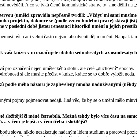
ti nevěděli. A co se týká členů komunistické strany, ty jsme dělili na „
ezervou (umělci zpravidla nepřesně tvrdili: „Vždyť mi sami musíme n
vního projektu, dokonce se
(
podle vzoru hudební praxe) stávají jis
e v poslední době jistou renesanci historiků umění a jejich prestiže 
 nemusí být a ani velmi často nejsou absolventi dějin umění. Naopak tam
 vaší knize: v ní
označujete období sedmdesátých až osmdesátých 
 pro označení nejen uměleckého slohu, ale celé „duchovní“ epochy. Tv
odrobnosti si ale musíte přečíst v knize, krátce se to dobře vyložit nedá.
ů podle mého názoru je zaplevelený mnoha nadužívanými (někdy a
nými pojmy pojmenovat nedají. Jiná věc, že by se o umění mělo mluvit a 
ě složitější či méně černobílá. Možná tehdy bylo více času na samot
… v čem je lepší a v čem třeba i složitější?
du slova, nikdo nezakazuje nadaným lidem studium a pracovní pozice 