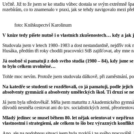
Určitě. Již to že jsem se ke studiu vůbec dostala se svým extrémně š
rozebírám, co to znamenalo v praxi, jak se tehdy navigovalo mezi p
foto: Knihkupectví Karolinum
V knize
tedy
píšete nutně i o vlastních zkušenostech… kdy a jak 
Studovala jsem v letech 1980–1983 a dost nestandardně, nejdřív rok m
Husáka, předtím tři roky chodili pracovníci StB zajišťovat, aby mne
Já osobně si pamatuji z dob svého studia (1980 – 84), kdy jsme 
to bylo celkem uvolněné…
Tohle moc nevím. Protože jsem studovala dálkově, při zaměstnání, po
Na katedře se s
tudenti se rozdělovali,
co já pamatuji,
podle jejich
absolventy gymnázií a absolventy uměleckých škol. Ti druzí se ne
Já jsem byla středověkář. Měla jsem maturitu z Akademického gymnáz
důvodů nesměla cestovat ani do tzv. socialistických zemí, přeoriento
Mladý jedinec se musel během 80. let nějak orientovat v nepřiroze
vlastnostmi i strategiemi, ale celkem to šlo bez výrazných konflik
Ano, ale na podobnou situaci jsem byla zvyklá i ze svého pracoviště,