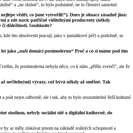
slušné“ a „ne slušné“, to bylo podstatné, ne to členství samotné.
ejlépe vědět, co jsme vytvořili!“). Dnes je situace zásadně jiná:
tými a zde navíc patřičně viditelnými producenty (někdy
či důležitosti. Souhlasíte?
, kde tito absolventi pracují, jako v památkové péči a podobně, se
let jako „naši domácí postmodernu“ Proč a co si máme pod tím
rdím, že postmoderna nebyla něco, co k nám „přišlo zvenčí“, ale že
ž nečitelnými) výrazy, což bývá
někdy
až směšné. Tak
psát nejen odborně, ale i tak, aby to bylo srozumitelné širší kulturní
né studium, nebyly sociální sítě a digitální knihovně, do
by se měly získávat jenom na základě reálných schopností a