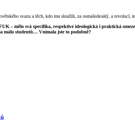
větského svazu a těch, kdo mu sloužili, za osmašedesátý, a revolucí, 
K – mělo svá specifika, respektive ideologická i praktická omeze
ěla málo studentů… Vnímala jste to podobně?
ků