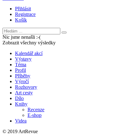
Přihlásit
Registrace
Košík
Nic jsme nenašli :-(
Zobrazit všechny výsledky
Kalendář akcí
Výstavy
Téma
Profil
Příběhy
Výročí
Rozhovory
Art cesty
Dílo
Knihy
Recenze
E-shop
Videa
© 2019 ArtRevue