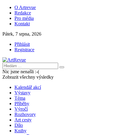
O Artrevue
Redakce
Pro média
Kontakt
Pátek, 7 srpna, 2026
Přihlásit
Registrace
Nic jsme nenašli :-(
Zobrazit všechny výsledky
Kalendář akcí
Výstavy
Téma
Příběhy
Výročí
Rozhovory
Art cesty
Dílo
Knihy