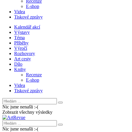
Recenze
E-shop
Videa
Tiskové zprávy
Kalendář akcí
Výstavy
Téma
Příběhy
Výročí
Rozhovory
Art cesty
Dílo
Knihy
Recenze
E-shop
Videa
Tiskové zprávy
Nic jsme nenašli :-(
Zobrazit všechny výsledky
Nic jsme nenašli :-(